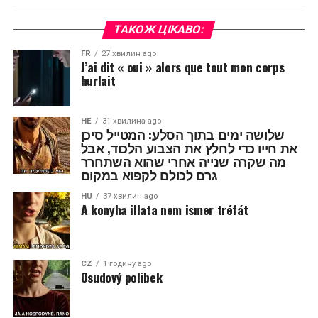
ТАКОЖ ЦІКАВО:
FR
27 хвилин ago
J’ai dit « oui » alors que tout mon corps
hurlait
HE
31 хвилина ago
שלושה ימים בתוך הסלע: המטייל סיכן
את חייו כדי לחלץ את הצבוע הלכוד, אבל
מה שקרה שנייה אחרי שהוא השתחרר
גרם לכולם לקפוא במקום
HU
37 хвилин ago
A konyha illata nem ismer tréfát
CZ
1 годину ago
Osudový polibek