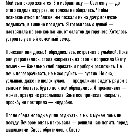
Мой сын скоро женится. Его избранницу — Светлану — до
этого видела пару раз, но толком не общалась. Чтобы
познакомиться поближе, мы позвали их на дачу: воздухом
подышать, в тишине посидеть. Я готовилась с душой —
настряпала на всю компанию, от салатов до горячего. Хотелось
устроить уютный семейный вечер.
Приехали они днём. Я обрадовалась, встретила с улыбкой. Пока
они устраивались, стала накрывать на стол и попросила Свету
помочь — банально хлеб порезать и приборы разложить. Не
печь переворачивать, не мясо рубить — пустяк. Но она,
услышав, даже не шелохнулась — продолжила сидеть рядом с
сыном и болтать, будто не к ней обращались. Я промолчала —
может, правда не расслышала. Сама всё принесла, накрыла,
просьбу не повторяла — неудобно.
После обеда молодые ушли отдыхать, а мы с мужем помыли
посуду. Вечером опять накрывала — решили чаю попить перед
шашлыками. Снова обратилась к Свете: