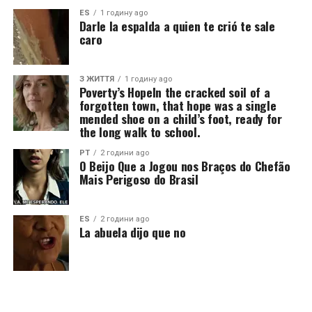
ES
1 годину ago
Darle la espalda a quien te crió te sale
caro
З ЖИТТЯ
1 годину ago
Poverty’s HopeIn the cracked soil of a
forgotten town, that hope was a single
mended shoe on a child’s foot, ready for
the long walk to school.
PT
2 години ago
O Beijo Que a Jogou nos Braços do Chefão
Mais Perigoso do Brasil
ES
2 години ago
La abuela dijo que no