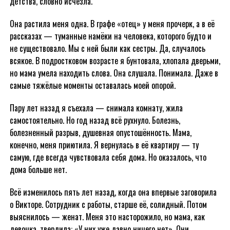
детства, словно исчезла.
Она растила меня одна. В графе «отец» у меня прочерк, а в её
рассказах — туманные намёки на человека, которого будто и
не существовало. Мы с ней были как сестры. Да, случалось
всякое. В подростковом возрасте я бунтовала, хлопала дверьми,
но мама умела находить слова. Она слушала. Понимала. Даже в
самые тяжёлые моменты оставалась моей опорой.
Пару лет назад я съехала — снимала комнату, жила
самостоятельно. Но год назад всё рухнуло. Болезнь,
болезненный разрыв, душевная опустошённость. Мама,
конечно, меня приютила. Я вернулась в её квартиру — ту
самую, где всегда чувствовала себя дома. Но оказалось, что
дома больше нет.
Всё изменилось пять лет назад, когда она впервые заговорила
о Викторе. Сотрудник с работы, старше её, солидный. Потом
выяснилось — женат. Меня это насторожило, но мама, как
девочка, твердила: «У них уже давно ничего нет». Они