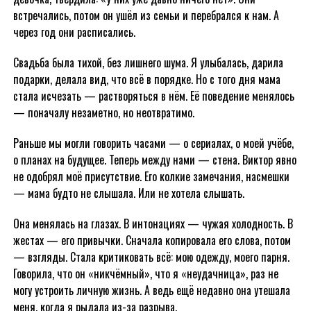
встречались, потом он ушёл из семьи и перебрался к нам. А
через год они расписались.
Свадьба была тихой, без лишнего шума. Я улыбалась, дарила
подарки, делала вид, что всё в порядке. Но с того дня мама
стала исчезать — растворяться в нём. Её поведение менялось
— поначалу незаметно, но неотвратимо.
Раньше мы могли говорить часами — о сериалах, о моей учёбе,
о планах на будущее. Теперь между нами — стена. Виктор явно
не одобрял моё присутствие. Его колкие замечания, насмешки
— мама будто не слышала. Или не хотела слышать.
Она менялась на глазах. В интонациях — чужая холодность. В
жестах — его привычки. Сначала копировала его слова, потом
— взгляды. Стала критиковать всё: мою одежду, моего парня.
Говорила, что он «никчёмный», что я «неудачница», раз не
могу устроить личную жизнь. А ведь ещё недавно она утешала
меня, когда я рыдала из-за разрыва.