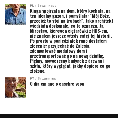
PL
5 години ago
Kinga spojrzała na dom, który kochała, na
ten idealny gazon, i pomyślała: “Mój Boże,
przecież to stoi na śrubach”. Jako architekt
wiedziała doskonale, co to oznacza. Ja,
Mirosław, kierowca ciężarówki z HDS-em,
nie znałem jeszcze wtedy całej tej historii.
Po prostu w poniedziałek rano dostałem
zlecenie: przyjechać do Zalesia,
zdemontować modułowy dom i
przetransportować go na nową działkę.
Piękny, nowoczesny budynek z drewna i
szkła, który wyglądał, jakby dopiero co go
złożono.
PT
5 години ago
O dia em que o casebre voou