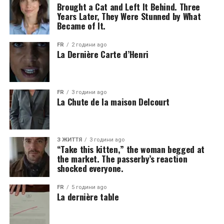
Brought a Cat and Left It Behind. Three
Years Later, They Were Stunned by What
Became of It.
FR
2 години ago
La Dernière Carte d’Henri
FR
3 години ago
La Chute de la maison Delcourt
З ЖИТТЯ
3 години ago
“Take this kitten,” the woman begged at
the market. The passerby’s reaction
shocked everyone.
FR
5 години ago
La dernière table