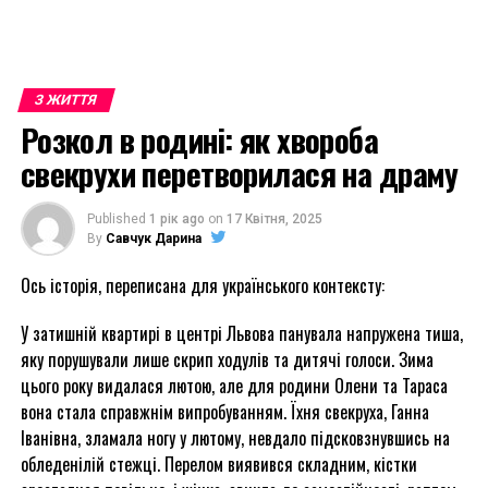
З ЖИТТЯ
Розкол в родині: як хвороба
свекрухи перетворилася на драму
Published
1 рік ago
on
17 Квітня, 2025
By
Савчук Дарина
Ось історія, переписана для українського контексту:
У затишній квартирі в центрі Львова панувала напружена тиша,
яку порушували лише скрип ходулів та дитячі голоси. Зима
цього року видалася лютою, але для родини Олени та Тараса
вона стала справжнім випробуванням. Їхня свекруха, Ганна
Іванівна, зламала ногу у лютому, невдало підсковзнувшись на
обледенілій стежці. Перелом виявився складним, кістки