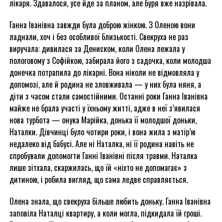
лікаря. Здавалося, усе йде за планом, але буря вже назрівала.
Ганна Іванівна завжди була доброю жінкою. З Оленою вони
ладнали, хоч і без особливої близькості. Свекруха не раз
виручала: дивилася за Дениском, коли Олена лежала у
пологовому з Софійкою, забирала його з садочка, коли молодша
донечка потрапила до лікарні. Вона ніколи не відмовляла у
допомозі, але й родина не зловживала — у них була няня, а
діти з часом стали самостійними. Останні роки Ганна Іванівна
майже не брала участі у їхньому житті, адже в неї з’явилася
нова турбота — онука Марійка, донька її молодшої доньки,
Наталки. Дівчинці було чотири роки, і вона жила з матір’ю
недалеко від бабусі. Але ні Наталка, ні її родина навіть не
спробували допомогти Ганні Іванівні після травми. Наталка
лише зітхала, скаржилась, що їй «ніхто не допомагає» з
дитиною, і робила вигляд, що сама ледве справляється.
Олена знала, що свекруха більше любить доньку. Ганна Іванівна
заповіла Наталці квартиру, а коли могла, підкидала їй гроші.