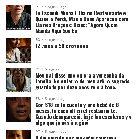
PT
4 години ago
Eu Escondi Minha Filha no Restaurante e
Quase a Perdi, Mas o Dono Apareceu com
Ela nos Braços e Disse: “Agora Quem
Manda Aqui Sou Eu”
BG
4 години ago
12 лева и 50 стотинки
PT
5 години ago
Meu pai disse que eu era a vergonha da
família. No enterro do meu avô, o segredo
guardado por doze anos veio à tona.
ES
5 години ago
Con $18 en la cuenta y una bebé de 8
meses, la escondí en el restaurante.
Cuando desapareció, bajé las escaleras y vi
algo que jamás imaginé
PT
5 години ago
O documento que ninguém esperava