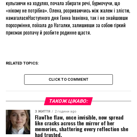
кульгаючи на ходулях, почала збирати речі, бурмочучи, що
«нікому не потрібна». Олена, розриваючись між жалем і злістю,
намагаласяНаступного дня Ганна Іванівна, так і не знайшовши
порозуміння, поїхала до Наталки, залишивши за собою гіркий
присмак розпачу й розбите родинне щастя.
RELATED TOPICS:
CLICK TO COMMENT
ТАКОЖ ЦІКАВО:
З ЖИТТЯ
2 години ago
FlawThe flaw, once invisible, now spread
like cracks across the mirror of her
memories, shattering every reflection she
had trusted.