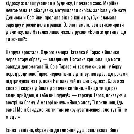
відразу ж влаштувалися в будинку, і почався хаос. Марійка,
невгамовна та збалувана, метушилася скрізь: залізла у кімнату
Дениска й Софійки, пролила сік на їхній ноутбук, зламала
зарядку й розкидала іграшки. Олена намагалася втихомирити
дівчинку, але Наталка лише махала рукою: «Вона ж дитина, що
ти хочеш?»
Напруга зростала. Одного вечора Наталка й Тарас зійшлися
через стару образу — спадщину. Наталка кричала, що мати
завжди допомагала їй, бо в Тараса «і так усе є», а він у боргу
перед родиною. Тарас, червоніючи від гніву, нагадав, що роками
підтримував матір, поки Наталка «їй на шиї сиділа». Слово за
слово, і сварка дійшла до точки кипіння. «Якщо ти ще раз
сюди прийдеш, я тебе вишпурну!» — гаркнув Тарас, показуючи
сестрі на браму. А матері кинув: «Якщо знову її покличеш, їдь
сама! Мені байдуже, як ти там викручуватимешся, але тут їй не
місце!»
Ганна Іванівна, ображена до глибини душі, заплакала. Вона,