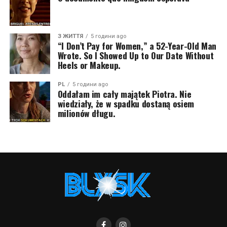
З ЖИТТЯ
5 години ago
“I Don’t Pay for Women,” a 52-Year-Old Man
Wrote. So I Showed Up to Our Date Without
Heels or Makeup.
PL
5 години ago
Oddałam im cały majątek Piotra. Nie
wiedziały, że w spadku dostaną osiem
milionów długu.