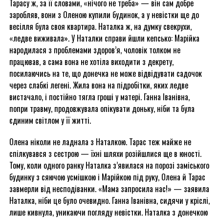
Тарасу ж, за її словами, «нічого не треба» — він сам добре
заробляв, вони з Оленою купили будинок, а у невістки ще до
весілля була своя квартира. Наталка ж, на думку свекрухи,
«ледве виживала». У Наталки справи йшли кепсько: Марійка
народилася з проблемами здоров’я, чоловік толком не
працював, а сама вона не хотіла виходити з декрету,
посилаючись на те, що донечка не може відвідувати садочок
через слабкі легені. Жила вона на підробітки, яких ледве
вистачало, і постійно тягла гроші у матері. Ганна Іванівна,
попри травму, продовжувала опікувати доньку, ніби та була
єдиним світлом у її житті.
Олена ніколи не ладнала з Наталкою. Тарас теж майже не
спілкувався з сестрою — їхні шляхи розійшлися ще в юності.
Тому, коли одного ранку Наталка з’явилася на порозі заміського
будинку з сяючою усмішкою і Марійкою під руку, Олена й Тарас
завмерли від несподіванки. «Мама запросила нас!» — заявила
Наталка, ніби це було очевидно. Ганна Іванівна, сидячи у кріслі,
лише кивнула, уникаючи погляду невістки. Наталка з донечкою