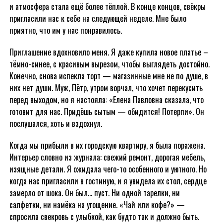
и атмосфера стала ещё более тёплой. В конце концов, свёкры
пригласили нас к себе на следующей неделе. Мне было
приятно, что им у нас понравилось.
Приглашение вдохновило меня. Я даже купила новое платье –
тёмно-синее, с красивым вырезом, чтобы выглядеть достойно.
Конечно, снова испекла торт — магазинные мне не по душе, в
них нет души. Муж, Пётр, утром ворчал, что хочет перекусить
перед выходом, но я настояла: «Елена Павловна сказала, что
готовит для нас. Придёшь сытым — обидится! Потерпи». Он
послушался, хоть и вздохнул.
Когда мы прибыли в их городскую квартиру, я была поражена.
Интерьер словно из журнала: свежий ремонт, дорогая мебель,
изящные детали. Я ожидала чего-то особенного и уютного. Но
когда нас пригласили в гостиную, и я увидела их стол, сердце
замерло от шока. Он был… пуст. Ни одной тарелки, ни
салфетки, ни намёка на угощение. «Чай или кофе?» —
спросила свекровь с улыбкой, как будто так и должно быть.