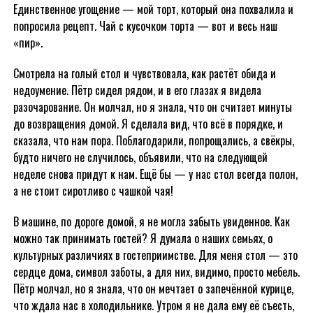
Единственное угощение — мой торт, который она похвалила и
попросила рецепт. Чай с кусочком торта — вот и весь наш
«пир».
Смотрела на голый стол и чувствовала, как растёт обида и
недоумение. Пётр сидел рядом, и в его глазах я видела
разочарование. Он молчал, но я знала, что он считает минуты
до возвращения домой. Я сделала вид, что всё в порядке, и
сказала, что нам пора. Поблагодарили, попрощались, а свёкры,
будто ничего не случилось, объявили, что на следующей
неделе снова придут к нам. Ещё бы — у нас стол всегда полон,
а не стоит сиротливо с чашкой чая!
В машине, по дороге домой, я не могла забыть увиденное. Как
можно так принимать гостей? Я думала о наших семьях, о
культурных различиях в гостеприимстве. Для меня стол — это
сердце дома, символ заботы, а для них, видимо, просто мебель.
Пётр молчал, но я знала, что он мечтает о запечённой курице,
что ждала нас в холодильнике. Утром я не дала ему её съесть,