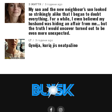
З ЖИТТЯ
3 години ago
My son and the new neighbour’s son looked
so strikingly alike that I began to doubt
everything. For a while, I even believed my
husband was hiding an affair from me… but
the truth I would uncover turned out to be
even more unexpected.
LT
3 години ago
Gynėja, kurią jis neatpažino