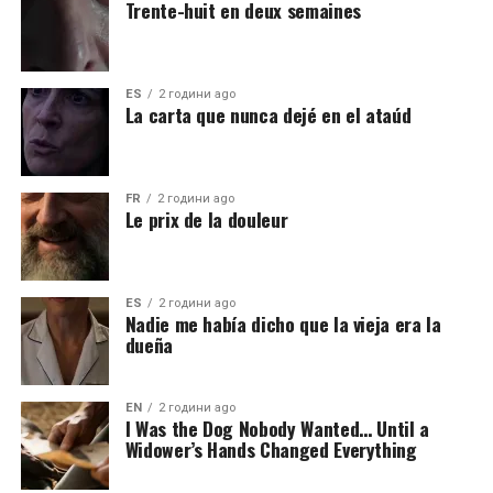
Trente-huit en deux semaines
ES
2 години ago
La carta que nunca dejé en el ataúd
FR
2 години ago
Le prix de la douleur
ES
2 години ago
Nadie me había dicho que la vieja era la
dueña
EN
2 години ago
I Was the Dog Nobody Wanted… Until a
Widower’s Hands Changed Everything