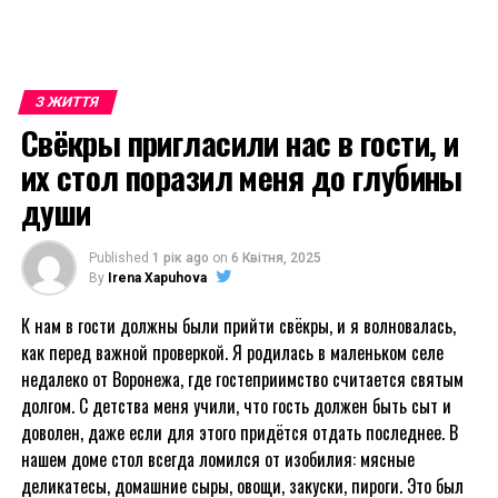
З ЖИТТЯ
Свёкры пригласили нас в гости, и
их стол поразил меня до глубины
души
Published
1 рік ago
on
6 Квітня, 2025
By
Irena Xapuhova
К нам в гости должны были прийти свёкры, и я волновалась,
как перед важной проверкой. Я родилась в маленьком селе
недалеко от Воронежа, где гостеприимство считается святым
долгом. С детства меня учили, что гость должен быть сыт и
доволен, даже если для этого придётся отдать последнее. В
нашем доме стол всегда ломился от изобилия: мясные
деликатесы, домашние сыры, овощи, закуски, пироги. Это был