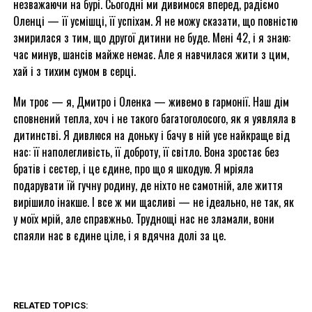
незважаючи на бурі. Сьогодні ми дивимося вперед, радіємо
Оленці — її усмішці, її успіхам. Я не можу сказати, що повністю
змирилася з тим, що другої дитини не буде. Мені 42, і я знаю:
час минув, шансів майже немає. Але я навчилася жити з цим,
хай і з тихим сумом в серці.
Ми троє — я, Дмитро і Оленка — живемо в гармонії. Наш дім
сповнений тепла, хоч і не такого багатоголосого, як я уявляла в
дитинстві. Я дивлюся на доньку і бачу в ній усе найкраще від
нас: її наполегливість, її доброту, її світло. Вона зростає без
братів і сестер, і це єдине, про що я шкодую. Я мріяла
подарувати їй гучну родину, де ніхто не самотній, але життя
вирішило інакше. І все ж ми щасливі — не ідеально, не так, як
у моїх мрій, але справжньо. Труднощі нас не зламали, вони
спаяли нас в єдине ціле, і я вдячна долі за це.
RELATED TOPICS: