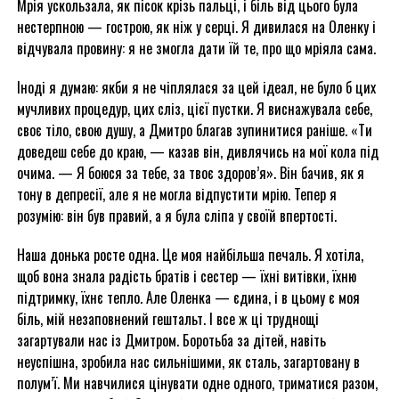
Мрія ускользала, як пісок крізь пальці, і біль від цього була
нестерпною — гострою, як ніж у серці. Я дивилася на Оленку і
відчувала провину: я не змогла дати їй те, про що мріяла сама.
Іноді я думаю: якби я не чіплялася за цей ідеал, не було б цих
мучливих процедур, цих сліз, цієї пустки. Я виснажувала себе,
своє тіло, свою душу, а Дмитро благав зупинитися раніше. «Ти
доведеш себе до краю, — казав він, дивлячись на мої кола під
очима. — Я боюся за тебе, за твоє здоров’я». Він бачив, як я
тону в депресії, але я не могла відпустити мрію. Тепер я
розумію: він був правий, а я була сліпа у своїй впертості.
Наша донька росте одна. Це моя найбільша печаль. Я хотіла,
щоб вона знала радість братів і сестер — їхні витівки, їхню
підтримку, їхнє тепло. Але Оленка — єдина, і в цьому є моя
біль, мій незаповнений гештальт. І все ж ці труднощі
загартували нас із Дмитром. Боротьба за дітей, навіть
неуспішна, зробила нас сильнішими, як сталь, загартовану в
полум’ї. Ми навчилися цінувати одне одного, триматися разом,