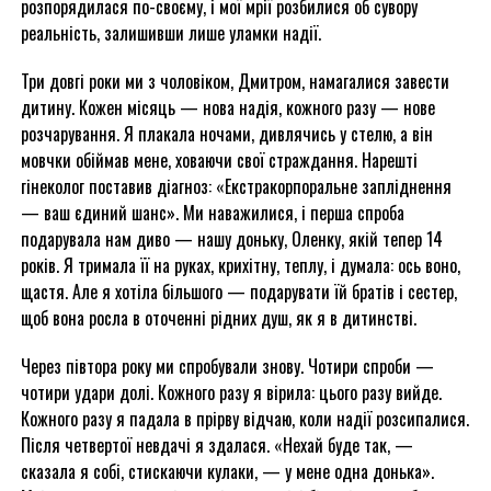
розпорядилася по-своєму, і мої мрії розбилися об сувору
реальність, залишивши лише уламки надії.
Три довгі роки ми з чоловіком, Дмитром, намагалися завести
дитину. Кожен місяць — нова надія, кожного разу — нове
розчарування. Я плакала ночами, дивлячись у стелю, а він
мовчки обіймав мене, ховаючи свої страждання. Нарешті
гінеколог поставив діагноз: «Екстракорпоральне запліднення
— ваш єдиний шанс». Ми наважилися, і перша спроба
подарувала нам диво — нашу доньку, Оленку, якій тепер 14
років. Я тримала її на руках, крихітну, теплу, і думала: ось воно,
щастя. Але я хотіла більшого — подарувати їй братів і сестер,
щоб вона росла в оточенні рідних душ, як я в дитинстві.
Через півтора року ми спробували знову. Чотири спроби —
чотири удари долі. Кожного разу я вірила: цього разу вийде.
Кожного разу я падала в прірву відчаю, коли надії розсипалися.
Після четвертої невдачі я здалася. «Нехай буде так, —
сказала я собі, стискаючи кулаки, — у мене одна донька».