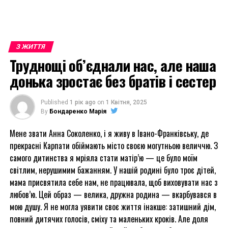
З ЖИТТЯ
Труднощі об’єднали нас, але наша
донька зростає без братів і сестер
Published
1 рік ago
on
1 Квітня, 2025
By
Бондаренко Марія
Мене звати Анна Соколенко, і я живу в Івано-Франківську, де
прекрасні Карпати обіймають місто своєю могутньою величчю. З
самого дитинства я мріяла стати матір’ю — це було моїм
світлим, нерушимим бажанням. У нашій родині було троє дітей,
мама присвятила себе нам, не працювала, щоб виховувати нас з
любов’ю. Цей образ — велика, дружна родина — вкарбувався в
мою душу. Я не могла уявити своє життя інакше: затишний дім,
повний дитячих голосів, сміху та маленьких кроків. Але доля