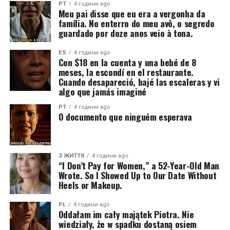
PT
4 години ago
Meu pai disse que eu era a vergonha da
família. No enterro do meu avô, o segredo
guardado por doze anos veio à tona.
ES
4 години ago
Con $18 en la cuenta y una bebé de 8
meses, la escondí en el restaurante.
Cuando desapareció, bajé las escaleras y vi
algo que jamás imaginé
PT
4 години ago
O documento que ninguém esperava
З ЖИТТЯ
4 години ago
“I Don’t Pay for Women,” a 52-Year-Old Man
Wrote. So I Showed Up to Our Date Without
Heels or Makeup.
PL
4 години ago
Oddałam im cały majątek Piotra. Nie
wiedziały, że w spadku dostaną osiem