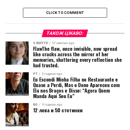
CLICK TO COMMENT
ТАКОЖ ЦІКАВО:
З ЖИТТЯ
57 хвилин ago
FlawThe flaw, once invisible, now spread
like cracks across the mirror of her
memories, shattering every reflection she
had trusted.
PT
3 години ago
Eu Escondi Minha Filha no Restaurante e
Quase a Perdi, Mas o Dono Apareceu com
Ela nos Braços e Disse: “Agora Quem
Manda Aqui Sou Eu”
BG
3 години ago
12 лева и 50 стотинки