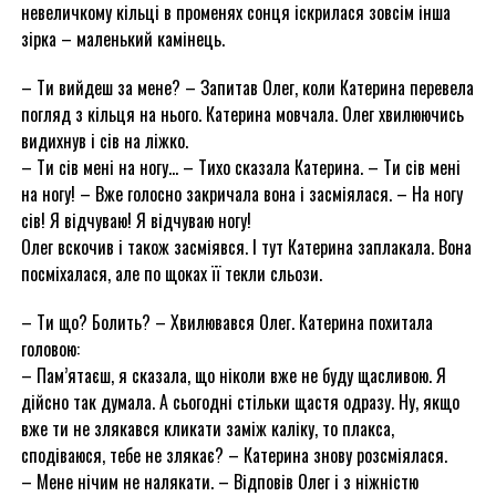
невеличкому кільці в променях сонця іскрилася зовсім інша
зірка – маленький камінець.
– Ти вийдеш за мене? – Запитав Олег, коли Катерина перевела
погляд з кільця на нього. Катерина мовчала. Олег хвилюючись
видихнув і сів на ліжко.
– Ти сів мені на ногу… – Тихо сказала Катерина. – Ти сів мені
на ногу! – Вже голосно закричала вона і засміялася. – На ногу
сів! Я відчуваю! Я відчуваю ногу!
Олег вскочив і також засміявся. І тут Катерина заплакала. Вона
посміхалася, але по щоках її текли сльози.
– Ти що? Болить? – Хвилювався Олег. Катерина похитала
головою:
– Пам’ятаєш, я сказала, що ніколи вже не буду щасливою. Я
дійсно так думала. А сьогодні стільки щастя одразу. Ну, якщо
вже ти не злякався кликати заміж каліку, то плакса,
сподіваюся, тебе не злякає? – Катерина знову розсміялася.
– Мене нічим не налякати. – Відповів Олег і з ніжністю