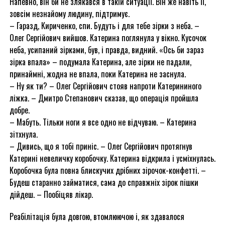
Напевно, він би не злякався в такій ситуації. Він же навіть її,
зовсім незнайому людину, підтримує.
– Гаразд, Кириченко, спи. Будуть і для тебе зірки з неба. –
Олег Сергійович вийшов. Катерина поглянула у вікно. Кусочок
неба, усипаний зірками, був, і правда, видний. «Ось би зараз
зірка впала» – подумала Катерина, але зірки не падали,
принаймні, жодна не впала, поки Катерина не заснула.
– Ну як ти? – Олег Сергійович стояв напроти Катерининого
ліжка. – Дмитро Степанович сказав, що операція пройшла
добре.
– Мабуть. Тільки ноги я все одно не відчуваю. – Катерина
зітхнула.
– Дивись, що я тобі приніс. – Олег Сергійович протягнув
Катерині невеличку коробочку. Катерина відкрила і усміхнулась.
Коробочка була повна блискучих дрібних зірочок-конфетті. –
Будеш старанно займатися, сама до справжніх зірок пішки
дійдеш. – Пообіцяв лікар.
Реабілітація була довгою, втомлюючою і, як здавалося