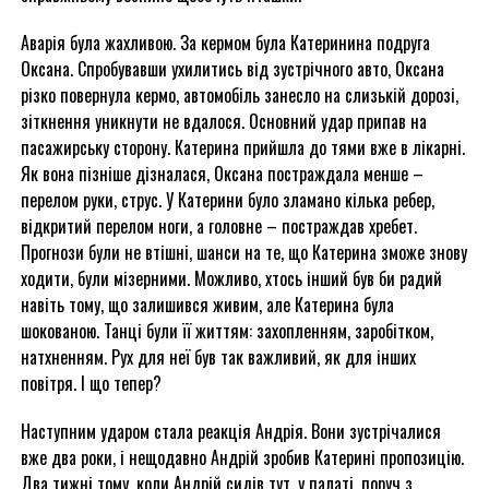
Аварія була жахливою. За кермом була Катеринина подруга
Оксана. Спробувавши ухилитись від зустрічного авто, Оксана
різко повернула кермо, автомобіль занесло на слизькій дорозі,
зіткнення уникнути не вдалося. Основний удар припав на
пасажирську сторону. Катерина прийшла до тями вже в лікарні.
Як вона пізніше дізналася, Оксана постраждала менше –
перелом руки, струс. У Катерини було зламано кілька ребер,
відкритий перелом ноги, а головне – постраждав хребет.
Прогнози були не втішні, шанси на те, що Катерина зможе знову
ходити, були мізерними. Можливо, хтось інший був би радий
навіть тому, що залишився живим, але Катерина була
шокованою. Танці були її життям: захопленням, заробітком,
натхненням. Рух для неї був так важливий, як для інших
повітря. І що тепер?
Наступним ударом стала реакція Андрія. Вони зустрічалися
вже два роки, і нещодавно Андрій зробив Катерині пропозицію.
Два тижні тому, коли Андрій сидів тут, у палаті, поруч з