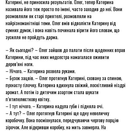
Катерині, не приносила результатів. Олег, тепер Катерина
називала його теж просто по імені, часто заходив до неї. Вони
розмовляли як старі приятелі, розмовляли на
найрізноманітніші теми. Олег вмів відволікти Катерину від
сумних думок, і вона навіть починала вірити його словам, що
зусилля не пройдуть дарма.
– Як сьогодні? – Олег зайшов до палати після щоденних вправ
Катерини, під час яких медсестра намагалася оживити
дерев’яні ноги.
– Нічого. – Катерина розвела руками.
– Бузок зацвів. – Олег протягнув Катерині, сховану за спиною,
пухнасту гілочку. Катерина вдихнула свіжий, лоскітливий ніздрі
аромат. А потім із дитячим азартом стала шукати
п’ятипелюсткову квітку.
– І тут нічого. – Катерина надула губи і підняла очі.
– А тут? – Олег протягнув Катерині ще одну невеличку
коробочку. Вона посміхнулася, передчуваючи чергову порцію
зірочок. Але відкривши коробку, на мить завмерла. На