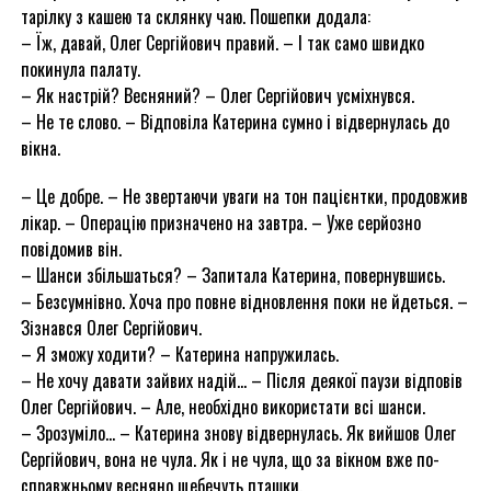
тарілку з кашею та склянку чаю. Пошепки додала:
– Їж, давай, Олег Сергійович правий. – І так само швидко
покинула палату.
– Як настрій? Весняний? – Олег Сергійович усміхнувся.
– Не те слово. – Відповіла Катерина сумно і відвернулась до
вікна.
– Це добре. – Не звертаючи уваги на тон пацієнтки, продовжив
лікар. – Операцію призначено на завтра. – Уже серйозно
повідомив він.
– Шанси збільшаться? – Запитала Катерина, повернувшись.
– Безсумнівно. Хоча про повне відновлення поки не йдеться. –
Зізнався Олег Сергійович.
– Я зможу ходити? – Катерина напружилась.
– Не хочу давати зайвих надій… – Після деякої паузи відповів
Олег Сергійович. – Але, необхідно використати всі шанси.
– Зрозуміло… – Катерина знову відвернулась. Як вийшов Олег
Сергійович, вона не чула. Як і не чула, що за вікном вже по-
справжньому весняно щебечуть пташки.