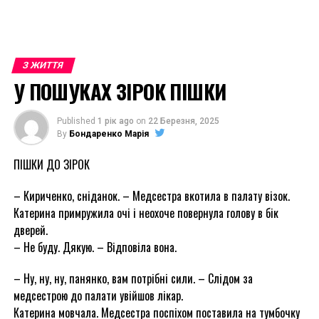
З ЖИТТЯ
У ПОШУКАХ ЗІРОК ПІШКИ
Published
1 рік ago
on
22 Березня, 2025
By
Бондаренко Марія
ПІШКИ ДО ЗІРОК
– Кириченко, сніданок. – Медсестра вкотила в палату візок.
Катерина примружила очі і неохоче повернула голову в бік
дверей.
– Не буду. Дякую. – Відповіла вона.
– Ну, ну, ну, панянко, вам потрібні сили. – Слідом за
медсестрою до палати увійшов лікар.
Катерина мовчала. Медсестра поспіхом поставила на тумбочку