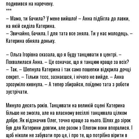
подивився на наречену.
***
– Мамо, ти бачила? У мене вийшло! – Анна підбігла до лавки,
на якій сиділа Катерина.
– Звичайно, бачила. І для тата все зняла. Ти у нас молодець. –
Катерина обняла доньку.
– Ольга Ігорівна сказала, що я буду танцювати в центрі. –
Похвалилася Анна. – Це означає, що я танцюю краще за всіх?
– Так. – Шепнула Катерина і так само пошепки відкрила дочці
секрет. – Тільки тссс, зазнаєшся, і нічого не вийде. – Анна
зрозуміло кивнула. – А тепер збирайся, поїдемо тата з роботи
зустрічати.
Минуло десять років. Танцювати на великій сцені Катерина
більше не змогла, але на власному весіллі танцювала цілком
добре. Як відзначив Олег, точно краще за нього. Шлях до зірок
був для Катерини довгим, але разом з Олегом вони впоралися. І
щоб ніколи не забувати про це, і про те, що потрібно вірити в