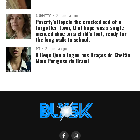
З ЖИТТЯ
2 години ago
Poverty’s HopeIn the cracked soil of a
forgotten town, that hope was a single
mended shoe on a child’s foot, ready for
the long walk to school.
PT
2 години ago
O Beijo Que a Jogou nos Braços do Chefão
Mais Perigoso do Brasil