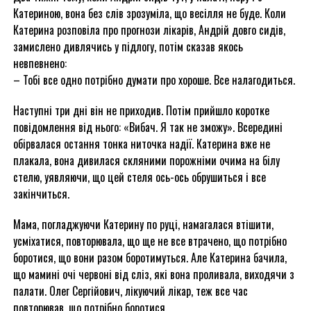
Катериною, вона без слів зрозуміла, що весілля не буде. Коли
Катерина розповіла про прогнози лікарів, Андрій довго сидів,
замислено дивлячись у підлогу, потім сказав якось
невпевнено:
– Тобі все одно потрібно думати про хороше. Все налагодиться.
Наступні три дні він не приходив. Потім прийшло коротке
повідомлення від нього: «Вибач. Я так не зможу». Всередині
обірвалася остання тонка ниточка надії. Катерина вже не
плакала, вона дивилася скляними порожніми очима на білу
стелю, уявляючи, що цей стеля ось-ось обрушиться і все
закінчиться.
Мама, погладжуючи Катерину по руці, намагалася втішити,
усміхатися, повторювала, що ще не все втрачено, що потрібно
боротися, що вони разом боротимуться. Але Катерина бачила,
що мамині очі червоні від сліз, які вона проливала, виходячи з
палати. Олег Сергійович, лікуючий лікар, теж все час
повторював, що потрібно боротися.