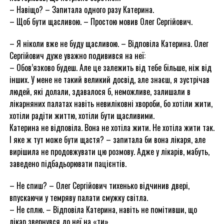
– Навіщо? – Запитала одного разу Катерина.
– Щоб бути щасливою. – Простою мовив Олег Сергійович.
– Я ніколи вже не буду щасливою. – Відповіла Катерина. Олег
Сергійович дуже уважно подивився на неї:
– Обов’язково будеш. Але це залежить від тебе більше, ніж від
інших. У мене не такий великий досвід, але знаєш, я зустрічав
людей, які долали, здавалося б, неможливе, залишали в
лікарняних палатах навіть невиліковні хвороби, бо хотіли жити,
хотіли радіти життю, хотіли бути щасливими.
Катерина не відповіла. Вона не хотіла жити. Не хотіла жити так.
І яке ж тут може бути щастя? – запитала би вона лікаря, але
вирішила не продовжувати цю розмову. Адже у лікарів, мабуть,
заведено підбадьорювати пацієнтів.
– Не спиш? – Олег Сергійович тихенько відчинив двері,
впускаючи у темряву палати смужку світла.
– Не сплю. – Відповіла Катерина, навіть не помітивши, що
лікар звернувся до неї на «ти».