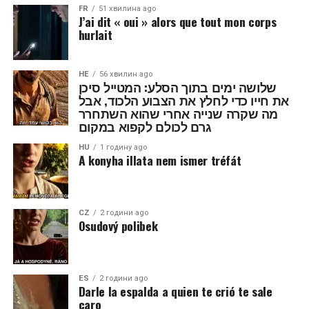
FR
51 хвилина ago
J’ai dit « oui » alors que tout mon corps
hurlait
HE
56 хвилин ago
שלושה ימים בתוך הסלע: המטייל סיכן
את חייו כדי לחלץ את הצבוע הלכוד, אבל
מה שקרה שנייה אחרי שהוא השתחרר
גרם לכולם לקפוא במקום
HU
1 годину ago
A konyha illata nem ismer tréfát
CZ
2 години ago
Osudový polibek
ES
2 години ago
Darle la espalda a quien te crió te sale
caro