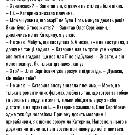
– Хвилюєшся? – Запитав він, сідаючи на стілець біля вікна.
– Ні. – Катерина знизала плечима.
– Можеш уявити, що аварії не було. І ось минуло десять років.
Яким було б твоє життя? – Запитав Олег Сергійович,
дивлячись не на Катерину, а у вікно.
– Не знаю. Мабуть, ще виступала б. А може, вже не виступала, а
дочку на танці водила. – Катерина навіть трохи усміхнулась,
але потім згадала, що весілля її не відбулася. – Знаєте, а він
мене покинув. Як тільки дізнався, кинув.
– Хто? – Олег Сергійович уже зрозумів відповідь. – Думаєш,
він любив тебе?
– Не знаю. – Катерина знову знизала плечима. – Може, це
тільки в романтичних фільмах, люблять так, що готові за тобою
і в вогонь і в воду, а в житті, тільки обіцяють зірку з неба
дістати, а на практиці… – Катерина замовкла. Олег Сергійович
адже теж був чоловіком. Причому досить молодим і
привабливим, як щойно зрозуміла Катерина. Напевно, у нього є
дружина чи дівчина, і він зовсім по-іншому до неї ставиться.