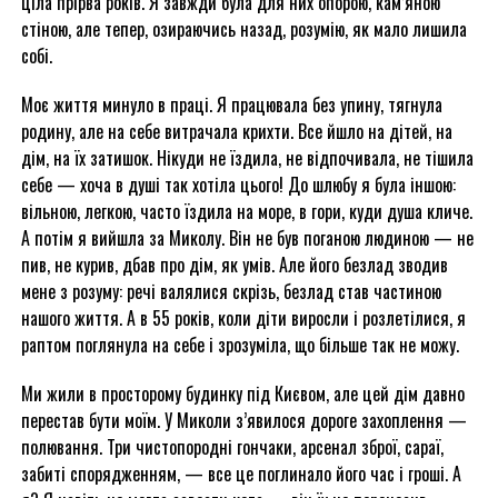
ціла прірва років. Я завжди була для них опорою, кам’яною
стіною, але тепер, озираючись назад, розумію, як мало лишила
собі.
Моє життя минуло в праці. Я працювала без упину, тягнула
родину, але на себе витрачала крихти. Все йшло на дітей, на
дім, на їх затишок. Нікуди не їздила, не відпочивала, не тішила
себе — хоча в душі так хотіла цього! До шлюбу я була іншою:
вільною, легкою, часто їздила на море, в гори, куди душа кличе.
А потім я вийшла за Миколу. Він не був поганою людиною — не
пив, не курив, дбав про дім, як умів. Але його безлад зводив
мене з розуму: речі валялися скрізь, безлад став частиною
нашого життя. А в 55 років, коли діти виросли і розлетілися, я
раптом поглянула на себе і зрозуміла, що більше так не можу.
Ми жили в просторому будинку під Києвом, але цей дім давно
перестав бути моїм. У Миколи з’явилося дороге захоплення —
полювання. Три чистопородні гончаки, арсенал зброї, сараї,
забиті спорядженням, — все це поглинало його час і гроші. А