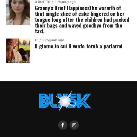
З ЖИТТЯ
1 годину ago
Granny’s Brief HappinessThe warmth of
that single slice of cake lingered on her
tongue long after the children had packed
their bags and waved goodbye from the
taxi.
IT
2 години ago
Il giorno in cui il vento tornò a parlarmi