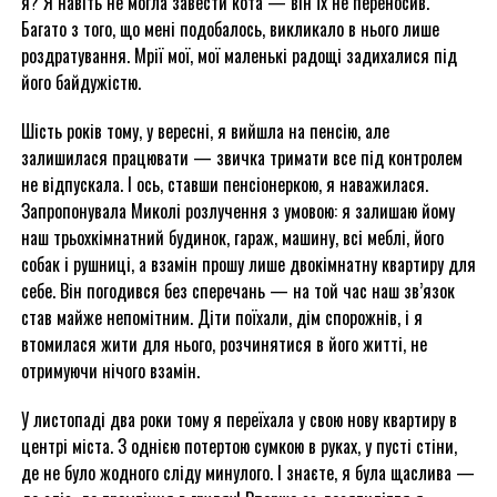
я? Я навіть не могла завести кота — він їх не переносив.
Багато з того, що мені подобалось, викликало в нього лише
роздратування. Мрії мої, мої маленькі радощі задихалися під
його байдужістю.
Шість років тому, у вересні, я вийшла на пенсію, але
залишилася працювати — звичка тримати все під контролем
не відпускала. І ось, ставши пенсіонеркою, я наважилася.
Запропонувала Миколі розлучення з умовою: я залишаю йому
наш трьохкімнатний будинок, гараж, машину, всі меблі, його
собак і рушниці, а взамін прошу лише двокімнатну квартиру для
себе. Він погодився без сперечань — на той час наш зв’язок
став майже непомітним. Діти поїхали, дім спорожнів, і я
втомилася жити для нього, розчинятися в його житті, не
отримуючи нічого взамін.
У листопаді два роки тому я переїхала у свою нову квартиру в
центрі міста. З однією потертою сумкою в руках, у пусті стіни,
де не було жодного сліду минулого. І знаєте, я була щаслива —