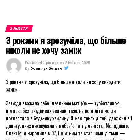
З ЖИТТЯ
З роками я зрозуміла, що більше
ніколи не хочу заміж
Published
1 рік ago
on
2 Квітня, 2025
By
Остапчук Богдан
З роками я зрозуміла, що більше ніколи не хочу виходити
заміж.
Завжди вважала себе ідеальною матір’ю — турботливою,
ніжною, без шкідливих звичок, тією, на кого діти могли
покластися в будь-яку хвилину. Я маю трьох дітей: двох синів і
доньку, яких виховувала з любов’ю та відданістю. Молодшого,
Олексія, я народила в 37, і між ним та старшими дітьми —