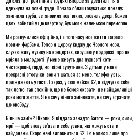
до сліз, до тремтіння в грудях! Вперше за десятиліття я
вдихнула на повні груди. Почала облаштовуватися помалу:
замінила труби, встановила нові вікна, оновила двері. Кожен
цвях, забитий у цю квартиру, був моєю маленькою перемогою.
Ми розлучилися офіційно, і з того часу моє життя заграло
новими фарбами. Тепер я щороку їжджу до Чорного моря,
слухаю живу музику на концертах, вирушаю у подорожі, про які
мріяла в молодості. У мене живуть два пухнасті коти —
чистокровні, горді, мої вірні супутники. З дітьми у мене
прекрасні стосунки: вони тішаться за мене, телефонують,
приїжджають у гості. І зараз, у свої майже 62, я відчуваю себе
так легко, так спокійно, що не боюся сказати: це найщасливіші
роки мого життя. Я не хочу нічого змінювати, не хочу втрачати
цю свободу.
Більше заміж? Ніколи. Я віддала занадто багато — роки, сили,
мрії — щоб знову зв’язати себе узами, які можуть стати
кайданами. Скоро мені виповниться 62, і я молюся лише про