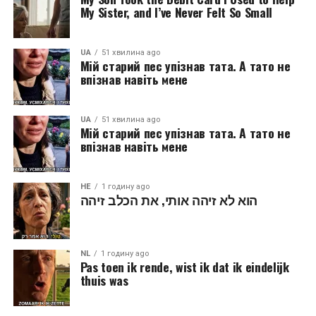
My Sister, and I’ve Never Felt So Small
UA
51 хвилина ago
Мій старий пес упізнав тата. А тато не
впізнав навіть мене
UA
51 хвилина ago
Мій старий пес упізнав тата. А тато не
впізнав навіть мене
HE
1 годину ago
הוא לא זיהה אותי, את הכלב זיהה
NL
1 годину ago
Pas toen ik rende, wist ik dat ik eindelijk
thuis was