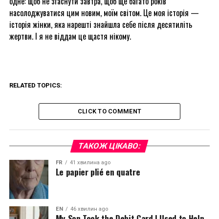
одне: щоб не згаснути завтра, щоб ще багато років
насолоджуватися цим новим, моїм світом. Це моя історія —
історія жінки, яка нарешті знайшла себе після десятиліть
жертви. І я не віддам це щастя нікому.
RELATED TOPICS:
CLICK TO COMMENT
ТАКОЖ ЦІКАВО:
FR
41 хвилина ago
Le papier plié en quatre
EN
46 хвилин ago
My Son Took the Debit Card I Used to Help