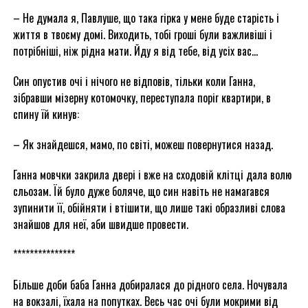
– Не думала я, Павлуше, що така гірка у мене буде старість і
життя в твоєму домі. Виходить, тобі гроші були важливіші і
потрібніші, ніж рідна мати. Йду я від тебе, від усіх вас…
Син опустив очі і нічого не відповів, тільки коли Ганна,
зібравши мізерну котомочку, переступала поріг квартири, в
спину їй кинув:
– Як знайдешся, мамо, по світі, можеш повернутися назад.
Ганна мовчки закрила двері і вже на сходовій клітці дала волю
сльозам. Їй було дуже боляче, що син навіть не намагався
зупинити її, обійняти і втішити, що лише такі образливі слова
знайшов для неї, аби швидше провести.
***************
Більше доби баба Ганна добиралася до рідного села. Ночувала
на вокзалі, їхала на попутках. Весь час очі були мокрими від