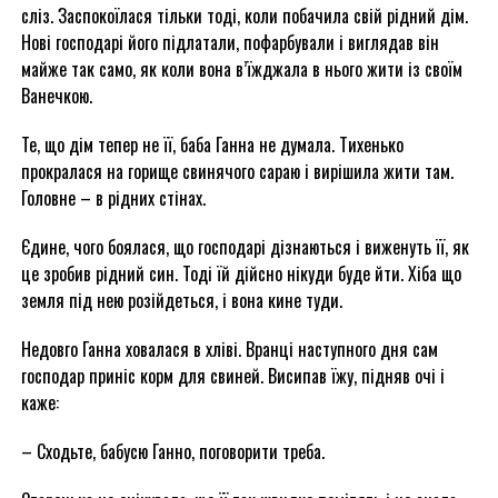
сліз. Заспокоїлася тільки тоді, коли побачила свій рідний дім.
Нові господарі його підлатали, пофарбували і виглядав він
майже так само, як коли вона в’їжджала в нього жити із своїм
Ванечкою.
Те, що дім тепер не її, баба Ганна не думала. Тихенько
прокралася на горище свинячого сараю і вирішила жити там.
Головне – в рідних стінах.
Єдине, чого боялася, що господарі дізнаються і виженуть її, як
це зробив рідний син. Тоді їй дійсно нікуди буде йти. Хіба що
земля під нею розійдеться, і вона кине туди.
Недовго Ганна ховалася в хліві. Вранці наступного дня сам
господар приніс корм для свиней. Висипав їжу, підняв очі і
каже:
– Сходьте, бабусю Ганно, поговорити треба.