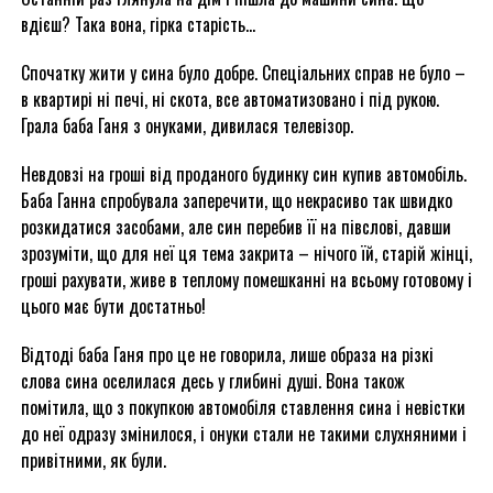
вдієш? Така вона, гірка старість…
Спочатку жити у сина було добре. Спеціальних справ не було –
в квартирі ні печі, ні скота, все автоматизовано і під рукою.
Грала баба Ганя з онуками, дивилася телевізор.
Невдовзі на гроші від проданого будинку син купив автомобіль.
Баба Ганна спробувала заперечити, що некрасиво так швидко
розкидатися засобами, але син перебив її на півслові, давши
зрозуміти, що для неї ця тема закрита – нічого їй, старій жінці,
гроші рахувати, живе в теплому помешканні на всьому готовому і
цього має бути достатньо!
Відтоді баба Ганя про це не говорила, лише образа на різкі
слова сина оселилася десь у глибині душі. Вона також
помітила, що з покупкою автомобіля ставлення сина і невістки
до неї одразу змінилося, і онуки стали не такими слухняними і
привітними, як були.