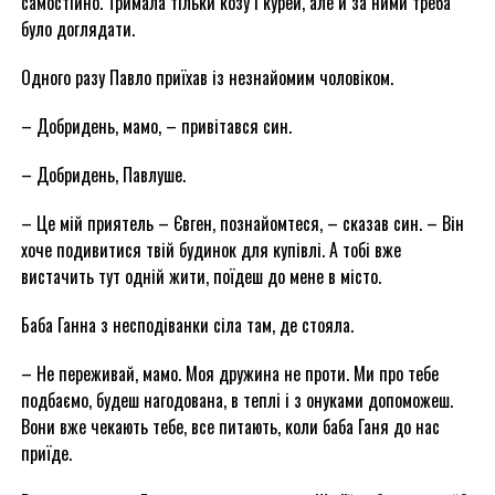
самостійно. Тримала тільки козу і курей, але й за ними треба
було доглядати.
Одного разу Павло приїхав із незнайомим чоловіком.
– Добридень, мамо, – привітався син.
– Добридень, Павлуше.
– Це мій приятель – Євген, познайомтеся, – сказав син. – Він
хоче подивитися твій будинок для купівлі. А тобі вже
вистачить тут одній жити, поїдеш до мене в місто.
Баба Ганна з несподіванки сіла там, де стояла.
– Не переживай, мамо. Моя дружина не проти. Ми про тебе
подбаємо, будеш нагодована, в теплі і з онуками допоможеш.
Вони вже чекають тебе, все питають, коли баба Ганя до нас
приїде.