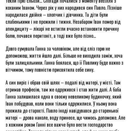
текли гіркі сльози… Спогади почалися з моменту весілля з
коханим Іваном. Через рік у них народився син Павло. Пізніше
народилася двійня – хлопчик і дівчинка. Та діти були
слабенькими і не прожили і тижня. Незабаром Іван помер від
апендициту – лікарі не встигли вчасно встановити причину
болю, почався перитоніт, а тоді вже було пізно…
Довго сумувала Ганна за чоловіком, але від сліз горю не
допоможеш, життя йшло далі. Більше не виходила заміж, хоча
були залицяльники. Ганна боялася, що її Павлику буде важко з
вітчимом, тому повністю присвятила себе сину.
А син виріс і обрав свій шлях – подалі від матері, у місті. Там
отримав професію, там же одружився і став жити далі. А баба
Ганна залишилася одна в своєму невеликому будиночку, який
Іван побудував, коли вони тільки одружилися. У ньому вона
прожила до старості. Павло іноді навідувався до старенької
матері – дрова наколе, воду принесе, ще чимось допоможе. Але
з кожним роком Ганні все важче було вести господарство