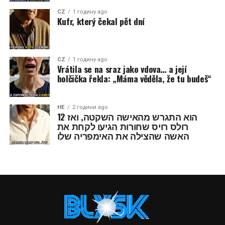
CZ
1 годину ago
Kufr, který čekal pět dní
CZ
1 годину ago
Vrátila se na sraz jako vdova… a její
holčička řekla: „Máma věděla, že tu budeš“
HE
2 години ago
הוא התגרש מהאישה השקטה, ואז 12
רולס רויס שחורות הגיעו לקחת את
האשה שהצילה את האימפריה שלו