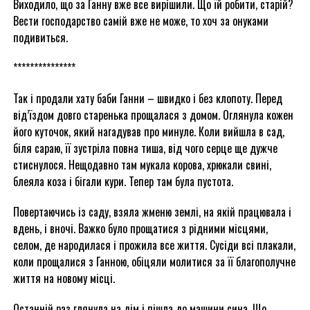
Виходило, що за Ганну вже все вирішили. Що їй робити, старій?
Вести господарство самій вже не може, то хоч за онуками
подивиться.
***************
Так і продали хату баби Ганни – швидко і без клопоту. Перед
від’їздом довго старенька прощалася з домом. Оглянула кожен
його куточок, який нагадував про минуле. Коли вийшла в сад,
біля сараю, її зустріла повна тиша, від чого серце ще дужче
стиснулося. Нещодавно там мукала корова, хрюкали свині,
блеяла коза і бігали кури. Тепер там була пустота.
Повертаючись із саду, взяла жменю землі, на якій працювала і
вдень, і вночі. Важко було прощатися з рідними місцями,
селом, де народилася і прожила все життя. Сусіди всі плакали,
коли прощалися з Ганною, обіцяли молитися за її благополучне
життя на новому місці.
Останній раз глянула на дім і пішла до машини сина. Що