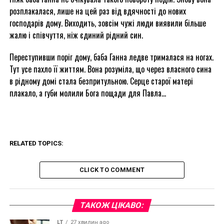
розплакалася, лише на цей раз від вдячності до нових
господарів дому. Виходить, зовсім чужі люди виявили більше
жалю і співчуття, ніж єдиний рідний син.
Переступивши поріг дому, баба Ганна ледве трималася на ногах.
Тут усе пахло її життям. Вона розуміла, що через власного сина
в рідному домі стала безпритульною. Серце старої матері
плакало, а губи молили Бога пощади для Павла…
RELATED TOPICS:
CLICK TO COMMENT
ТАКОЖ ЦІКАВО:
LT
27 хвилин ago