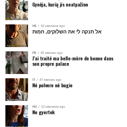
Gynėja, kurią jis neatpažino
HE
42 хвилини ago
אל תנקה לי את השלוקים, חמות
FR
45 хвилин ago
J’ai traité ma belle-mère de bonne dans
son propre palace
IT
47 хвилин ago
Né polvere né bugie
HU
52 хвилини ago
Ne gyertek