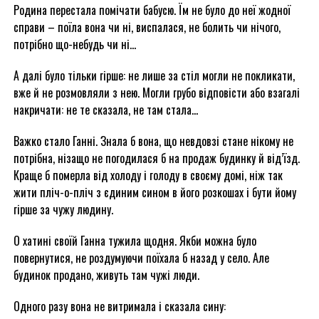
Родина перестала помічати бабусю. Їм не було до неї жодної
справи – поїла вона чи ні, виспалася, не болить чи нічого,
потрібно що-небудь чи ні…
А далі було тільки гірше: не лише за стіл могли не покликати,
вже й не розмовляли з нею. Могли грубо відповісти або взагалі
накричати: не те сказала, не там стала…
Важко стало Ганні. Знала б вона, що невдовзі стане нікому не
потрібна, нізащо не погодилася б на продаж будинку й від’їзд.
Краще б померла від холоду і голоду в своєму домі, ніж так
жити пліч-о-пліч з єдиним сином в його розкошах і бути йому
гірше за чужу людину.
О хатині своїй Ганна тужила щодня. Якби можна було
повернутися, не роздумуючи поїхала б назад у село. Але
будинок продано, живуть там чужі люди.
Одного разу вона не витримала і сказала сину: