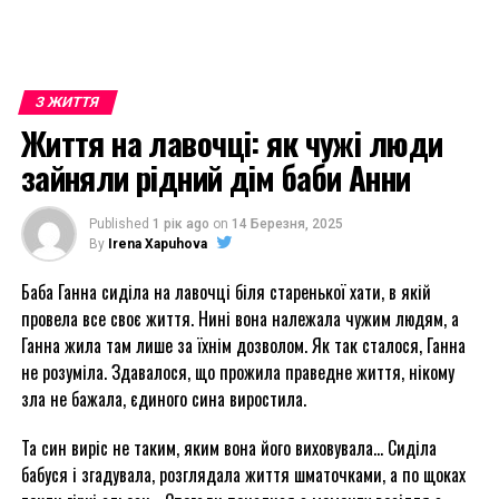
З ЖИТТЯ
Життя на лавочці: як чужі люди
зайняли рідний дім баби Анни
Published
1 рік ago
on
14 Березня, 2025
By
Irena Xapuhova
Баба Ганна сиділа на лавочці біля старенької хати, в якій
провела все своє життя. Нині вона належала чужим людям, а
Ганна жила там лише за їхнім дозволом. Як так сталося, Ганна
не розуміла. Здавалося, що прожила праведне життя, нікому
зла не бажала, єдиного сина виростила.
Та син виріс не таким, яким вона його виховувала… Сиділа
бабуся і згадувала, розглядала життя шматочками, а по щоках