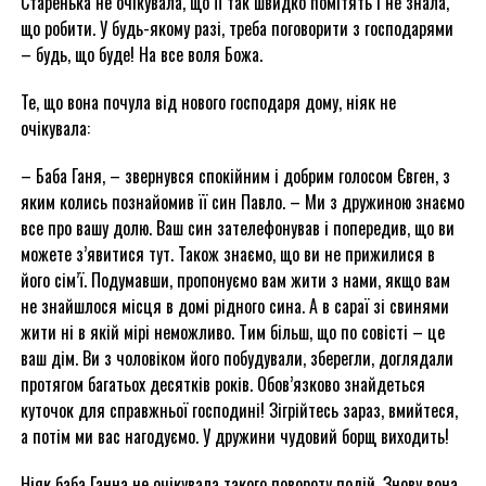
Старенька не очікувала, що її так швидко помітять і не знала,
що робити. У будь-якому разі, треба поговорити з господарями
– будь, що буде! На все воля Божа.
Те, що вона почула від нового господаря дому, ніяк не
очікувала:
– Баба Ганя, – звернувся спокійним і добрим голосом Євген, з
яким колись познайомив її син Павло. – Ми з дружиною знаємо
все про вашу долю. Ваш син зателефонував і попередив, що ви
можете з’явитися тут. Також знаємо, що ви не прижилися в
його сім’ї. Подумавши, пропонуємо вам жити з нами, якщо вам
не знайшлося місця в домі рідного сина. А в сараї зі свинями
жити ні в якій мірі неможливо. Тим більш, що по совісті – це
ваш дім. Ви з чоловіком його побудували, зберегли, доглядали
протягом багатьох десятків років. Обов’язково знайдеться
куточок для справжньої господині! Зігрійтесь зараз, вмийтеся,
а потім ми вас нагодуємо. У дружини чудовий борщ виходить!
Ніяк баба Ганна не очікувала такого повороту подій. Знову вона