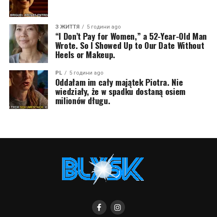
З ЖИТТЯ
5 години ago
“I Don’t Pay for Women,” a 52-Year-Old Man
Wrote. So I Showed Up to Our Date Without
Heels or Makeup.
PL
5 години ago
Oddałam im cały majątek Piotra. Nie
wiedziały, że w spadku dostaną osiem
milionów długu.