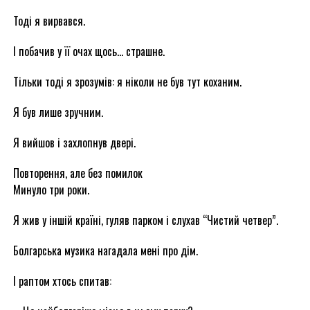
Тоді я вирвався.
І побачив у її очах щось… страшне.
Тільки тоді я зрозумів: я ніколи не був тут коханим.
Я був лише зручним.
Я вийшов і захлопнув двері.
Повторення, але без помилок
Минуло три роки.
Я жив у іншій країні, гуляв парком і слухав “Чистий четвер”.
Болгарська музика нагадала мені про дім.
І раптом хтось спитав: