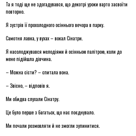
Та я тоді ще не здогадувався, що декотрі уроки варто засвоїти
повторно.
Я зустрів її прохолодного осіннього вечора в парку.
Самотня лавка, у вухах – вокал Сінатри.
Я насолоджувався мелодіями й осінньою палітрою, коли до
мене підійшла дівчина.
– Можна сісти? – спитала вона.
– Звісно, – відповів я.
Ми обидва слухали Сінатру.
Це було перше з багатьох, що нас поєднувало.
Ми почали розмовляти й не змогли зупинитися.