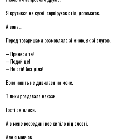
Я крутився на кухні, сервірував стіл, допомагав.
А вона…
Перед товаришами розмовляла зі мною, як зі слугою.
– Принеси те!
– Подай це!
– Не стій без діла!
Вона навіть не дивилася на мене.
Тільки роздавала накази.
Гості сміялися.
А в мене всередині все кипіло від злості.
Але я мовчав.