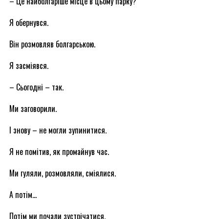
– Це найболгаріше місце в цьому парку?
Я обернувся.
Він розмовляв болгарською.
Я засміявся.
– Сьогодні – так.
Ми заговорили.
І знову – не могли зупинитися.
Я не помітив, як промайнув час.
Ми гуляли, розмовляли, сміялися.
А потім…
Потім ми почали зустрічатися.