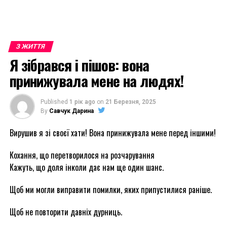
З ЖИТТЯ
Я зібрався і пішов: вона
принижувала мене на людях!
Published
1 рік ago
on
21 Березня, 2025
By
Савчук Дарина
Вирушив я зі своєї хати! Вона принижувала мене перед іншими!
Кохання, що перетворилося на розчарування
Кажуть, що доля інколи дає нам ще один шанс.
Щоб ми могли виправити помилки, яких припустилися раніше.
Щоб не повторити давніх дурниць.