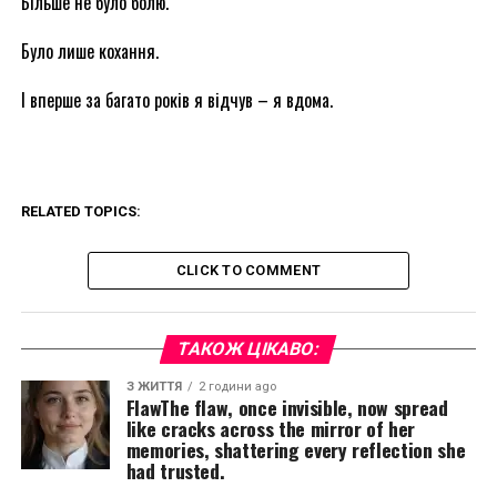
Більше не було болю.
Було лише кохання.
І вперше за багато років я відчув – я вдома.
RELATED TOPICS:
CLICK TO COMMENT
ТАКОЖ ЦІКАВО:
З ЖИТТЯ
2 години ago
FlawThe flaw, once invisible, now spread
like cracks across the mirror of her
memories, shattering every reflection she
had trusted.