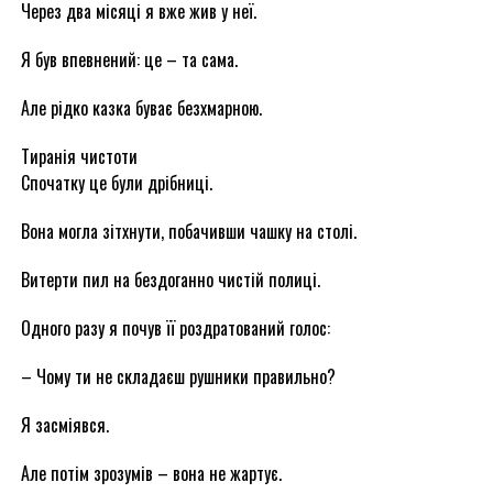
Через два місяці я вже жив у неї.
Я був впевнений: це – та сама.
Але рідко казка буває безхмарною.
Тиранія чистоти
Спочатку це були дрібниці.
Вона могла зітхнути, побачивши чашку на столі.
Витерти пил на бездоганно чистій полиці.
Одного разу я почув її роздратований голос:
– Чому ти не складаєш рушники правильно?
Я засміявся.
Але потім зрозумів – вона не жартує.