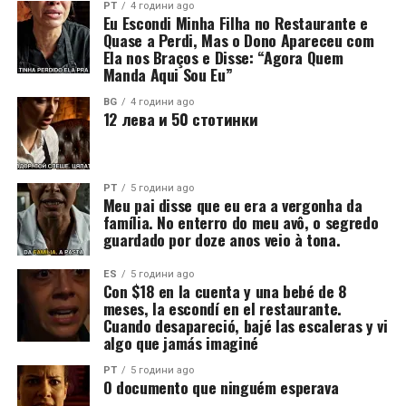
PT
4 години ago
Eu Escondi Minha Filha no Restaurante e
Quase a Perdi, Mas o Dono Apareceu com
Ela nos Braços e Disse: “Agora Quem
Manda Aqui Sou Eu”
BG
4 години ago
12 лева и 50 стотинки
PT
5 години ago
Meu pai disse que eu era a vergonha da
família. No enterro do meu avô, o segredo
guardado por doze anos veio à tona.
ES
5 години ago
Con $18 en la cuenta y una bebé de 8
meses, la escondí en el restaurante.
Cuando desapareció, bajé las escaleras y vi
algo que jamás imaginé
PT
5 години ago
O documento que ninguém esperava