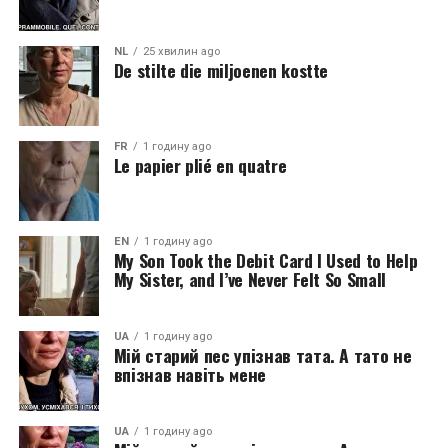
NL
25 хвилин ago
De stilte die miljoenen kostte
FR
1 годину ago
Le papier plié en quatre
EN
1 годину ago
My Son Took the Debit Card I Used to Help
My Sister, and I’ve Never Felt So Small
UA
1 годину ago
Мій старий пес упізнав тата. А тато не
впізнав навіть мене
UA
1 годину ago