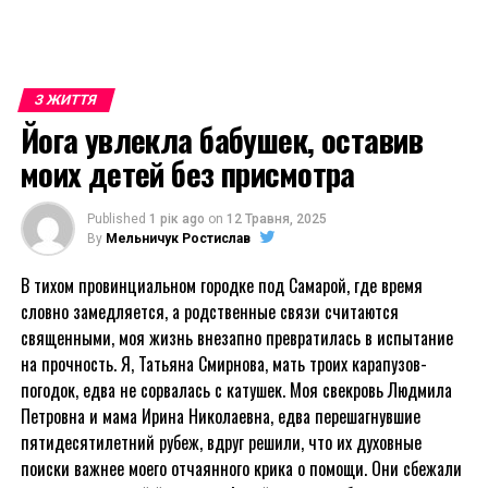
З ЖИТТЯ
Йога увлекла бабушек, оставив
моих детей без присмотра
Published
1 рік ago
on
12 Травня, 2025
By
Мельничук Ростислав
В тихом провинциальном городке под Самарой, где время
словно замедляется, а родственные связи считаются
священными, моя жизнь внезапно превратилась в испытание
на прочность. Я, Татьяна Смирнова, мать троих карапузов-
погодок, едва не сорвалась с катушек. Моя свекровь Людмила
Петровна и мама Ирина Николаевна, едва перешагнувшие
пятидесятилетний рубеж, вдруг решили, что их духовные
поиски важнее моего отчаянного крика о помощи. Они сбежали