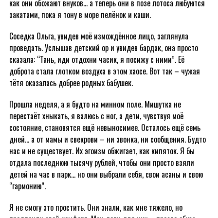
как они обожают внуков… а теперь они в позе лотоса любуются
закатами, пока я тону в море пелёнок и каши.
Соседка Ольга, увидев моё измождённое лицо, заглянула
проведать. Услышав детский ор и увидев бардак, она просто
сказала: “Тань, иди отдохни часик, я посижу с ними”. Её
доброта стала глотком воздуха в этом хаосе. Вот так – чужая
тётя оказалась добрее родных бабушек.
Прошла неделя, а я будто на минном поле. Мишутка не
перестаёт хныкать, я валюсь с ног, а дети, чувствуя моё
состояние, становятся ещё невыносимее. Осталось ещё семь
дней… а от мамы и свекрови – ни звонка, ни сообщения. Будто
нас и не существует. Их эгоизм обжигает, как кипяток. Я бы
отдала последнюю тысячу рублей, чтобы они просто взяли
детей на час в парк… но они выбрали себя, свои асаны и свою
“гармонию”.
Я не смогу это простить. Они знали, как мне тяжело, но