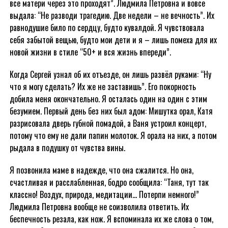
все матери через это проходят”. Людмила Петровна и вовсе
выдала: “Не разводи трагедию. Две недели – не вечность”. Их
равнодушие било по сердцу, будто кувалдой. Я чувствовала
себя забытой вещью, будто мои дети и я – лишь помеха для их
новой жизни в стиле “50+ и вся жизнь впереди”.
Когда Сергей узнал об их отъезде, он лишь развёл руками: “Ну
что я могу сделать? Их же не заставишь”. Его покорность
добила меня окончательно. Я осталась один на один с этим
безумием. Первый день без них был адом: Мишутка орал, Катя
разрисовала дверь губной помадой, а Ваня устроил концерт,
потому что ему не дали папин молоток. Я орала на них, а потом
рыдала в подушку от чувства вины.
Я позвонила маме в надежде, что она сжалится. Но она,
счастливая и расслабленная, бодро сообщила: “Таня, тут так
классно! Воздух, природа, медитации… Потерпи немного!”
Людмила Петровна вообще не соизволила ответить. Их
беспечность резала, как нож. Я вспоминала их же слова о том,