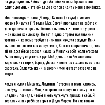
на двухнедельный йога-тур в Алтайские горы, бросив меня
одну с детьми, и эта обида до сих пор сидит у меня в печёнках.
Мои непоседы – Ваня (4 года), Катюша (3 года) и совсем
крошка Мишутка (1,5 года). Муж Сергей пропадает на работе с
утра до ночи, стараясь обеспечить семью. Не мне его упрекать
– он пашет как лошадь. Но вот я одна с тремя маленькими
ураганами, которые требуют внимания каждую секунду. Ваня
сыплет вопросами как из пулемёта, Катюша капризничает, если
ей не достаётся розовая чашка, а Мишутка орёт, если его хотя
бы на минуту спустить с рук. Мой день – это бесконечная
карусель из стирки, борща, уборки и попыток сохранить остатки
рассудка. Сплю урывками, а энергии уже хватает разве что на
вздох.
Когда я ждала Мишутку, Людмила Петровна и мама клялись,
что будут помогать. Мол, и старших на прогулки возьмут, и с
младшим посидят, чтобы я хоть чуть-чуть пришла в себя. Я
верила им, как ребёнок верит в Деда Мороза. Но как только