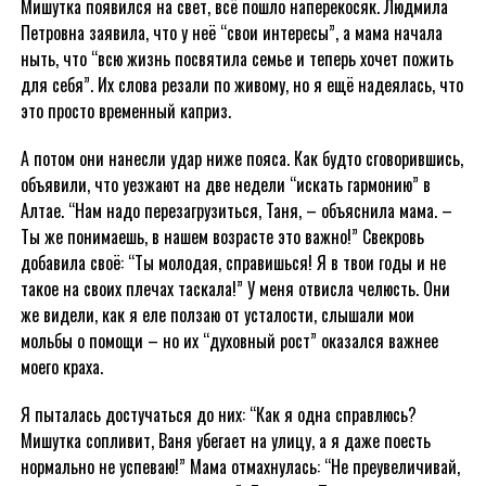
Мишутка появился на свет, всё пошло наперекосяк. Людмила
Петровна заявила, что у неё “свои интересы”, а мама начала
ныть, что “всю жизнь посвятила семье и теперь хочет пожить
для себя”. Их слова резали по живому, но я ещё надеялась, что
это просто временный каприз.
А потом они нанесли удар ниже пояса. Как будто сговорившись,
объявили, что уезжают на две недели “искать гармонию” в
Алтае. “Нам надо перезагрузиться, Таня, – объяснила мама. –
Ты же понимаешь, в нашем возрасте это важно!” Свекровь
добавила своё: “Ты молодая, справишься! Я в твои годы и не
такое на своих плечах таскала!” У меня отвисла челюсть. Они
же видели, как я еле ползаю от усталости, слышали мои
мольбы о помощи – но их “духовный рост” оказался важнее
моего краха.
Я пыталась достучаться до них: “Как я одна справлюсь?
Мишутка сопливит, Ваня убегает на улицу, а я даже поесть
нормально не успеваю!” Мама отмахнулась: “Не преувеличивай,