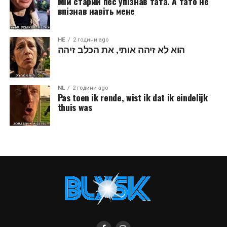
Мій старий пес упізнав тата. А тато не
впізнав навіть мене
HE
2 години ago
הוא לא זיהה אותי, את הכלב זיהה
NL
2 години ago
Pas toen ik rende, wist ik dat ik eindelijk
thuis was