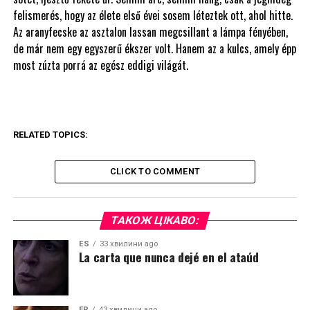
felismerés, hogy az élete első évei sosem léteztek ott, ahol hitte.
Az aranyfecske az asztalon lassan megcsillant a lámpa fényében,
de már nem egy egyszerű ékszer volt. Hanem az a kulcs, amely épp
most zúzta porrá az egész eddigi világát.
RELATED TOPICS:
CLICK TO COMMENT
ТАКОЖ ЦІКАВО:
ES
33 хвилини ago
La carta que nunca dejé en el ataúd
FR
43 хвилини ago