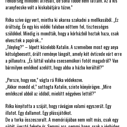
rendőrség mindent átfésült, de soha többé nem láttam. Az a kis
aranyfecske volt a kiskabátjára tűzve.”
Réka szíve úgy vert, mintha ki akarna szakadni a mellkasából. „Ez
őrültség. Én egy kis vidéki faluban nőttem fel, tisztességes
szülőkkel. Mindig is mondták, hogy a kórházból hoztak haza, csak
elvesztek a papírok…”
„Tényleg?” – lépett közelebb Katalin. A szemeiben most egy anya
kétségbeesett, őrült reménye lángolt, amely két évtizede várt erre
a pillanatra. „És láttál valaha csecsemőkori fotót magadról? Van
bármilyen emléked azelőtt, hogy abba a házba kerültél?”
„Persze, hogy van,” vágta rá Réka védekezve.
„Akkor mondd el,” suttogta Katalin, szinte könyörögve. „Mire
emlékszel abból az időből, mielőtt négyéves lettél?”
Réka kinyitotta a száját, hogy rávágjon valami egyszerűt. Egy
illatot. Egy dallamot. Egy plüssjátékot.
De a torka összeszorult. A memóriájában nem volt más, csak egy
sötét, ijesztő fekete űr. Semmi arc, semmi hang, csak a jéghideg