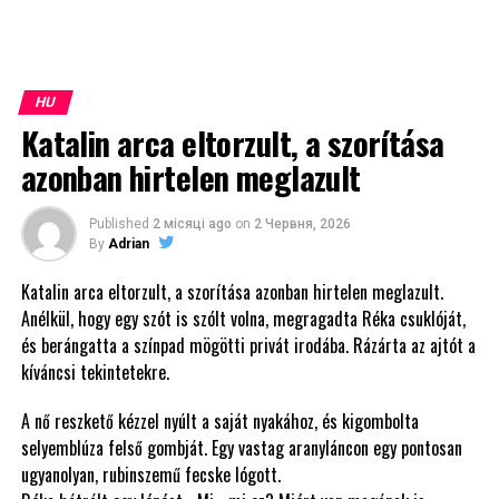
HU
Katalin arca eltorzult, a szorítása
azonban hirtelen meglazult
Published
2 місяці ago
on
2 Червня, 2026
By
Adrian
Katalin arca eltorzult, a szorítása azonban hirtelen meglazult.
Anélkül, hogy egy szót is szólt volna, megragadta Réka csuklóját,
és berángatta a színpad mögötti privát irodába. Rázárta az ajtót a
kíváncsi tekintetekre.
A nő reszkető kézzel nyúlt a saját nyakához, és kigombolta
selyemblúza felső gombját. Egy vastag aranyláncon egy pontosan
ugyanolyan, rubinszemű fecske lógott.