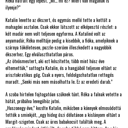
Réka hátrált egy lépést. „Mi… mi ez? Miért van magának is
ilyenje?”
Katalin levette az ékszert, és egymás mellé tette a kettőt a
mahagóni asztalon. Csak ekkor látszott az elképesztő részlet: a
két madár nem volt teljesen egyforma. A Kataliné volt az
anyamadár, Réka melltűje pedig a kisebbik, a fióka, amelyiknek a
szárnya tökéletesen, puzzle-szerűen illeszkedett a nagyobbik
ékszerhez. Egy elválaszthatatlan páros.
„Az ötvösmestert, aki ezt készítette, több mint húsz éve
eltemettük,” suttogta Katalin, és a hangjából teljesen eltűnt az
arisztokratikus gőg. Csak a nyers, feldolgozhatatlan rettegés
maradt. „Senki más nem másolhatta le. Ez az eredeti darab.”
A szoba hirtelen fojtogatóan szűknek tűnt. Réka a falnak vetette a
hátát, próbálva levegőhöz jutni.
„Huszonegy éve,” kezdte Katalin, miközben a könnyek elmosódottá
tették a sminkjét, „egy hideg őszi délutánon a kislányom eltűnt a
Margit-szigeten. Csak az üres babakocsit találták meg. A