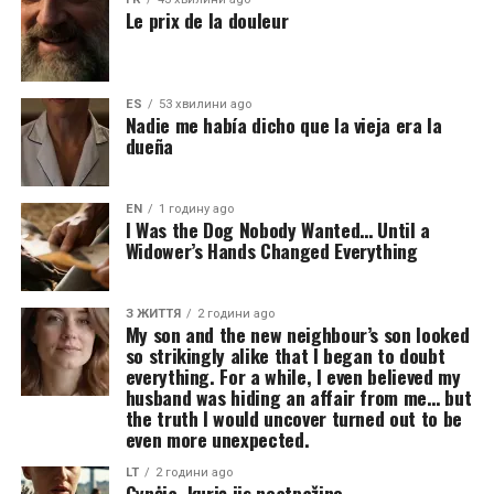
Le prix de la douleur
ES
53 хвилини ago
Nadie me había dicho que la vieja era la
dueña
EN
1 годину ago
I Was the Dog Nobody Wanted… Until a
Widower’s Hands Changed Everything
З ЖИТТЯ
2 години ago
My son and the new neighbour’s son looked
so strikingly alike that I began to doubt
everything. For a while, I even believed my
husband was hiding an affair from me… but
the truth I would uncover turned out to be
even more unexpected.
LT
2 години ago
Gynėja, kurią jis neatpažino