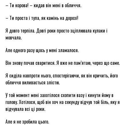
– Ти корова! – кидав він мені в обличчя.
– Ти проста і тупа, як камінь на дорозі!
Я довго терпіла. Довгі роки просто зціплювала кулаки і
мовчала.
Але одного разу щось у мені зламалося.
Він знову почав сваритися. Я вже не пам’ятаю, через що саме.
Я сиділа навпроти нього, спостерігаючи, як він кричить, його
обличчя виливається злістю.
У той момент мені захотілося схопити вазу і кинути йому в
голову. Хотілося, щоб він хоч на секунду відчув той біль, яку я
відчувала всі ці роки.
Але я не зробила цього.