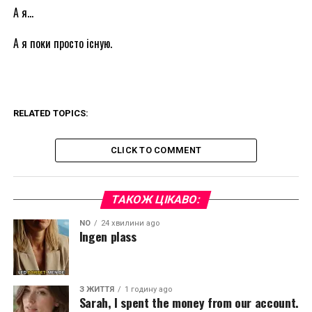
А я…
А я поки просто існую.
RELATED TOPICS:
CLICK TO COMMENT
ТАКОЖ ЦІКАВО:
NO
24 хвилини ago
Ingen plass
З ЖИТТЯ
1 годину ago
Sarah, I spent the money from our account.