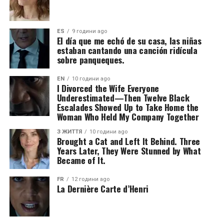
ES
9 години ago
El día que me echó de su casa, las niñas
estaban cantando una canción ridícula
sobre panqueques.
EN
10 години ago
I Divorced the Wife Everyone
Underestimated—Then Twelve Black
Escalades Showed Up to Take Home the
Woman Who Held My Company Together
З ЖИТТЯ
10 години ago
Brought a Cat and Left It Behind. Three
Years Later, They Were Stunned by What
Became of It.
FR
12 години ago
La Dernière Carte d’Henri