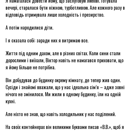
Я намагалася довести йому, що заслуговую любові. Готувала
вечері, старалася бути ніжною, турботливою. Але кожного разу в
відповідь отримувала лише холодність і презирство.
А потім народилися діти.
І я сказала собі: заради них я витримаю все.
Життя під одним дахом, але в різних світах. Коли сини стали
дорослими і виїхали, Віктор навіть не намагався приховати, що
я йому більше не потрібна.
Він добудував до будинку окрему кімнату, де тепер жив один.
Сусіди і знайомі вважали, що у нас ідеальна сім’я – адже зовні
нічого не змінилося. Ми жили в одному будинку, їли на одній
кухні.
Але ніхто не знав, що навіть холодильник у нас поділений.
На своїх контейнерах він великими буквами писав «В.В.», щоб я