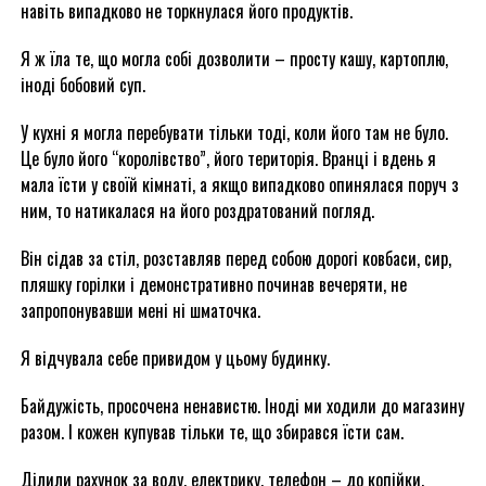
навіть випадково не торкнулася його продуктів.
Я ж їла те, що могла собі дозволити – просту кашу, картоплю,
іноді бобовий суп.
У кухні я могла перебувати тільки тоді, коли його там не було.
Це було його “королівство”, його територія. Вранці і вдень я
мала їсти у своїй кімнаті, а якщо випадково опинялася поруч з
ним, то натикалася на його роздратований погляд.
Він сідав за стіл, розставляв перед собою дорогі ковбаси, сир,
пляшку горілки і демонстративно починав вечеряти, не
запропонувавши мені ні шматочка.
Я відчувала себе привидом у цьому будинку.
Байдужість, просочена ненавистю. Іноді ми ходили до магазину
разом. І кожен купував тільки те, що збирався їсти сам.
Ділили рахунок за воду, електрику, телефон – до копійки.