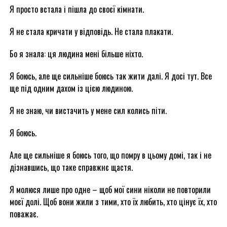
Я просто встала і пішла до своєї кімнати.
Я не стала кричати у відповідь. Не стала плакати.
Бо я знала: ця людина мені більше ніхто.
Я боюсь, але ще сильніше боюсь так жити далі. Я досі тут. Все
ще під одним дахом із цією людиною.
Я не знаю, чи вистачить у мене сил колись піти.
Я боюсь.
Але ще сильніше я боюсь того, що помру в цьому домі, так і не
дізнавшись, що таке справжнє щастя.
Я молюся лише про одне – щоб мої сини ніколи не повторили
моєї долі. Щоб вони жили з тими, хто їх любить, хто цінує їх, хто
поважає.