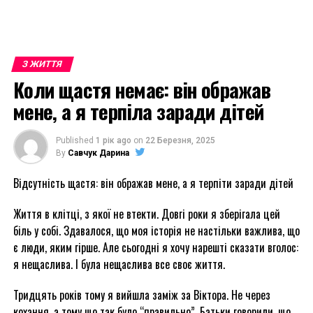
З ЖИТТЯ
Коли щастя немає: він ображав
мене, а я терпіла заради дітей
Published
1 рік ago
on
22 Березня, 2025
By
Савчук Дарина
Відсутність щастя: він ображав мене, а я терпіти заради дітей
Життя в клітці, з якої не втекти. Довгі роки я зберігала цей
біль у собі. Здавалося, що моя історія не настільки важлива, що
є люди, яким гірше. Але сьогодні я хочу нарешті сказати вголос:
я нещаслива. І була нещаслива все своє життя.
Тридцять років тому я вийшла заміж за Віктора. Не через
кохання, а тому що так було “правильно”. Батьки говорили, що