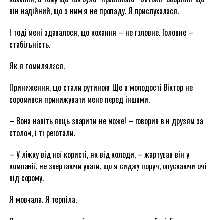
він надійний, що з ним я не пропаду. Я прислухалася.
І тоді мені здавалося, що кохання – не головне. Головне –
стабільність.
Як я помилялася.
Приниження, що стали рутиною. Ще в молодості Віктор не
соромився принижувати мене перед іншими.
– Вона навіть яєць зварити не може! – говорив він друзям за
столом, і ті реготали.
– У ліжку від неї користі, як від колоди, – жартував він у
компанії, не звертаючи уваги, що я сиджу поруч, опускаючи очі
від сорому.
Я мовчала. Я терпіла.