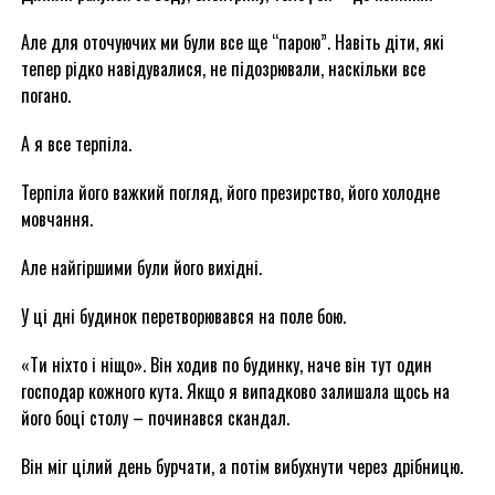
Але для оточуючих ми були все ще “парою”. Навіть діти, які
тепер рідко навідувалися, не підозрювали, наскільки все
погано.
А я все терпіла.
Терпіла його важкий погляд, його презирство, його холодне
мовчання.
Але найгіршими були його вихідні.
У ці дні будинок перетворювався на поле бою.
«Ти ніхто і ніщо». Він ходив по будинку, наче він тут один
господар кожного кута. Якщо я випадково залишала щось на
його боці столу – починався скандал.
Він міг цілий день бурчати, а потім вибухнути через дрібницю.