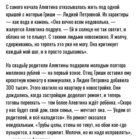
С самого начала Алевтина отказывалась жить под одной
крышей с матерью Гриши — Лидией Петровной. Их характеры
— как вода и камень. «Она вечно всем недовольна, —
жалуется Алевтина подруге. — Ей и солнце не так светит, и
облака не те плывут. С такими людьми невозможно. Я молчу,
сдерживаюсь, но терпеть это уже не могу. Она критикует
каждый мой шаг, и я просто задыхаюсь».
На свадьбу родители Алевтины подарили молодым полтора
миллиона рублей — на первый взнос. Отец Гриши оставил ему
крохотную комнату в коммуналке, а Лидия Петровна добавила
300 тысяч. Этого хватило на квартиру в новостройке. Они
дождались, когда застройщик доделает ремонт, и теперь
готовы переехать — тем более Алевтина ждёт ребёнка. «Скоро
у нас будет свой дом, своя семья, — мечтает она. — Уедем от
родителей, и всё наладится». Но ремонт оказался
неидеальным. «Трубы целы, стены не текут, но обои кое-где
пузырятся, а паркет скрипит. Мелочи, но их надо исправлять»,