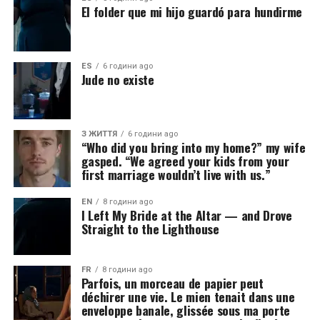
El folder que mi hijo guardó para hundirme
ES
6 години ago
Jude no existe
З ЖИТТЯ
6 години ago
“Who did you bring into my home?” my wife
gasped. “We agreed your kids from your
first marriage wouldn’t live with us.”
EN
8 години ago
I Left My Bride at the Altar — and Drove
Straight to the Lighthouse
FR
8 години ago
Parfois, un morceau de papier peut
déchirer une vie. Le mien tenait dans une
enveloppe banale, glissée sous ma porte