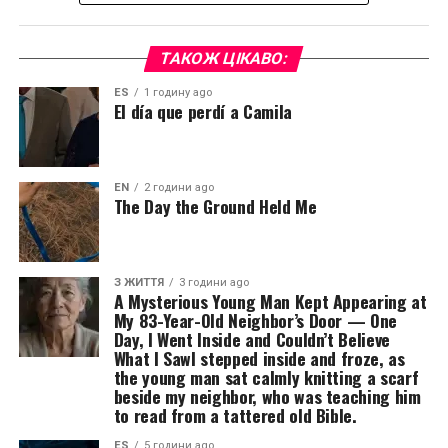
ТАКОЖ ЦІКАВО:
ES
1 годину ago
El día que perdí a Camila
EN
2 години ago
The Day the Ground Held Me
З ЖИТТЯ
3 години ago
A Mysterious Young Man Kept Appearing at
My 83-Year-Old Neighbor’s Door — One
Day, I Went Inside and Couldn’t Believe
What I SawI stepped inside and froze, as
the young man sat calmly knitting a scarf
beside my neighbor, who was teaching him
to read from a tattered old Bible.
ES
5 години ago