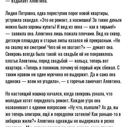
— вздыхает Алевтина.
Лидия Петровна, едва переступив порог новой квартиры,
устроила скандал. «Это не ремонт, а насмешка! За такие деньги
можно было хоромы купить! И вид из окна — как в тюрьме!»
— заявила она. Алевтина лишь пожала плечами. Вид на сквер,
детскую площадку и старые липы казался ей прекрасным. «Не
на свалку же смотрим! Чего ей не хватает?» — думает она.
Свекровь всегда была такой: на свадьбе ей не понравилось
платье Алевтины, перед свадьбой — кольца, теперь вот
квартира. «Теперь я понимаю, почему её первый муж сбежал. С
таким нравом ни один мужчина не выдержит. Да и сама она
одинока — всем не угодила», — с горечью замечает Алевтина.
Но настоящий кошмар начался, когда свекровь узнала, что
молодые хотят переделать ремонт. Каждое утро она
названивает с едкими вопросами: «Ну что, въехали? Ах да, вы
же теперь олигархи, ещё и переделки затеяли! Как раньше-то в
хибарках жили?» Алевтина однажды не выдержала и резко