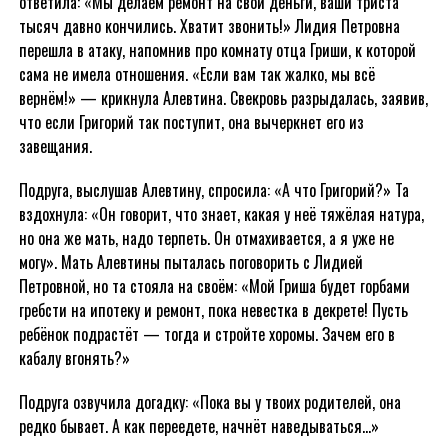
ответила: «Мы делаем ремонт на свои деньги, ваши триста
тысяч давно кончились. Хватит звонить!» Лидия Петровна
перешла в атаку, напомнив про комнату отца Гриши, к которой
сама не имела отношения. «Если вам так жалко, мы всё
вернём!» — крикнула Алевтина. Свекровь разрыдалась, заявив,
что если Григорий так поступит, она вычеркнет его из
завещания.
Подруга, выслушав Алевтину, спросила: «А что Григорий?» Та
вздохнула: «Он говорит, что знает, какая у неё тяжёлая натура,
но она же мать, надо терпеть. Он отмахивается, а я уже не
могу». Мать Алевтины пыталась поговорить с Лидией
Петровной, но та стояла на своём: «Мой Гриша будет горбами
гребсти на ипотеку и ремонт, пока невестка в декрете! Пусть
ребёнок подрастёт — тогда и стройте хоромы. Зачем его в
кабалу вгонять?»
Подруга озвучила догадку: «Пока вы у твоих родителей, она
редко бывает. А как переедете, начнёт наведываться…»