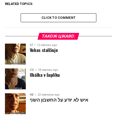
RELATED TOPICS:
CLICK TO COMMENT
ТАКОЖ ЦІКАВО:
LT
12 хвилин ago
Vokas stalčiuje
CZ
18 хвилин ago
Obálka v šuplíku
HE
22 хвилини ago
איש לא יודע על החשבון השני