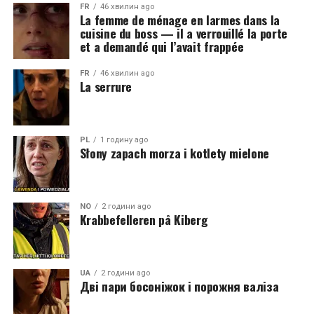
FR
46 хвилин ago
La femme de ménage en larmes dans la
cuisine du boss — il a verrouillé la porte
et a demandé qui l’avait frappée
FR
46 хвилин ago
La serrure
PL
1 годину ago
Słony zapach morza i kotlety mielone
NO
2 години ago
Krabbefelleren på Kiberg
UA
2 години ago
Дві пари босоніжок і порожня валіза