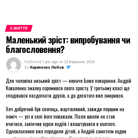
З ЖИТТЯ
Маленький зріст: випробування чи
благословення?
Published
1 рік ago
on
23 Березня, 2025
By
Кириленко Любов
Для чоловіка низький зріст — неначе Боже покарання. Андрій
Коваленко змалку соромився свого зросту. У третьому класі ще
сподівався наздогнати друзів, а до десятого вже змирився.
Хоч добрячий був хлопець, жартівливий, завжди першим на
поміч — усі в селі його поважали. Після школи не став
вчитися, закінчив курси водіїв і влаштувався в колгосп.
Однокласники вже породили дітей, а Андрій самотнім ходив