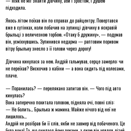
— ніяк не міг знайти дівчину, аби і зростом, і душею
підходила.
Якось літом поїхав він по справах до райцентру. Повертався
вже в сутінках, коли побачив на зупинці дівчину в яскравій
брыльці з величезною торбою. «Отаку б дружину», — подумав
він, усміхнувшись. Зупинився недарма — раптовим поривом
вітру брыльку знесло з її голови через дорогу!
Дівчина кинулася за нею. Андрій гальмував, серце замерло: чи
не переїхав? Вискочив з кабіни — а вона сидить під колесами,
плаче.
— Поранилась? — перелякано запитав він. — Чого під авто
кинулась?
Вона заперечно похитала головою, підняла очі, повні сліз:
— Не болить… Брылька ж мамина. Майже нічого від неї не
лишилось…
Андрій не розібрав би її слів, якби не завмер від побаченого. Це
була вона! Та, що снилася йому роками, з якою він уявляв дітей