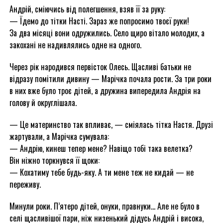
Андрій, сміючись від полегшення, взяв її за руку:
— Їдемо до тітки Насті. Зараз же попросимо твоєї руки!
За два місяці вони одружились. Село щиро вітало молодих, а
закохані не надивлялись одне на одного.
Через рік народився первісток Олесь. Щасливі батьки не
відразу помітили дивину — Марічка почала рости. За три роки
в них вже було троє дітей, а дружина випередила Андрія на
голову й округлішала.
— Це материнство так впливає, — сміялась тітка Настя. Друзі
жартували, а Марічка сумувала:
— Андрію, кинеш тепер мене? Навіщо тобі така велетка?
Він ніжно торкнувся її щоки:
— Кохатиму тебе будь-яку. А ти мене теж не кидай — не
переживу.
Минули роки. П’ятеро дітей, онуки, правнуки… Але не було в
селі щасливішої пари, ніж низенький дідусь Андрій і висока,