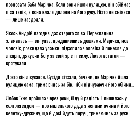
повновата баба Марічка. Коли вони йшли вулицею, він обіймав
її за талію, а вона клала долоню на його руку. Ніхто не сміявся
— лише заздрили.
Якось Андрій лагодив дах старого хліва. Перекладина
зламалась — він упав, придавившись дошками. Марічка, мов
чоловік, розкидала уламки, підхопила чоловіка й понесла до
лікарні, дякуючи Богу за свій зріст і силу. Лікарі встигли —
врятували.
Довго він лікувався. Сусіди зітхали, бачачи, як Марічка йшла
вулицею сама, тримаючись за бік, ніби відчуваючи його обійми…
Любов їхня пройшла через роки, біду й радість. І лишилась у
селі легендою — про маленького діда з ясними очима й його
велетку-дружину, що й досі йдуть поруч, тримаючись за руки.