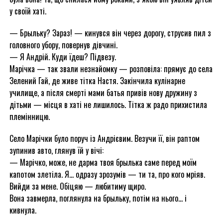
у своїй хаті.
— Брыльку? Зараз! — кинувся він через дорогу, струсив пил з
головного убору, повернув дівчині.
— Я Андрій. Куди їдеш? Підвезу.
Марічка — так звали незнайомку — розповіла: прямує до села
Зелений Гай, де живе тітка Настя. Закінчила кулінарне
училище, а після смерті мами батья привів нову дружину з
дітьми — місця в хаті не лишилось. Тітка ж радо прихистила
племінницю.
Село Марічки було поруч із Андрієвим. Везучи її, він раптом
зупинив авто, глянув їй у вічі:
— Марічко, може, не дарма твоя брылька саме перед моїм
капотом злетіла. Я… одразу зрозумів — ти та, про кого мріяв.
Вийди за мене. Обіцяю — любитиму щиро.
Вона завмерла, поглянула на брыльку, потім на нього… і
кивнула.