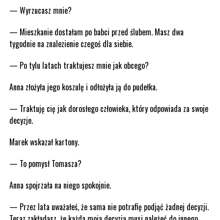
— Wyrzucasz mnie?
— Mieszkanie dostałam po babci przed ślubem. Masz dwa
tygodnie na znalezienie czegoś dla siebie.
— Po tylu latach traktujesz mnie jak obcego?
Anna złożyła jego koszulę i odłożyła ją do pudełka.
— Traktuję cię jak dorosłego człowieka, który odpowiada za swoje
decyzje.
Marek wskazał kartony.
— To pomysł Tomasza?
Anna spojrzała na niego spokojnie.
— Przez lata uważałeś, że sama nie potrafię podjąć żadnej decyzji.
Teraz zakładasz, że każda moja decyzja musi należeć do innego