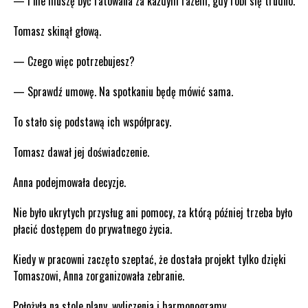
— I nie muszę być ratowana za każdym razem, gdy robi się trudno.
Tomasz skinął głową.
— Czego więc potrzebujesz?
— Sprawdź umowę. Na spotkaniu będę mówić sama.
To stało się podstawą ich współpracy.
Tomasz dawał jej doświadczenie.
Anna podejmowała decyzje.
Nie było ukrytych przysług ani pomocy, za którą później trzeba było
płacić dostępem do prywatnego życia.
Kiedy w pracowni zaczęto szeptać, że dostała projekt tylko dzięki
Tomaszowi, Anna zorganizowała zebranie.
Położyła na stole plany, wyliczenia i harmonogramy.