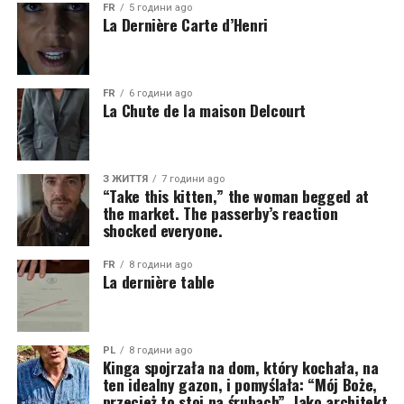
FR
5 години ago
La Dernière Carte d’Henri
FR
6 години ago
La Chute de la maison Delcourt
З ЖИТТЯ
7 години ago
“Take this kitten,” the woman begged at
the market. The passerby’s reaction
shocked everyone.
FR
8 години ago
La dernière table
PL
8 години ago
Kinga spojrzała na dom, który kochała, na
ten idealny gazon, i pomyślała: “Mój Boże,
przecież to stoi na śrubach”. Jako architekt