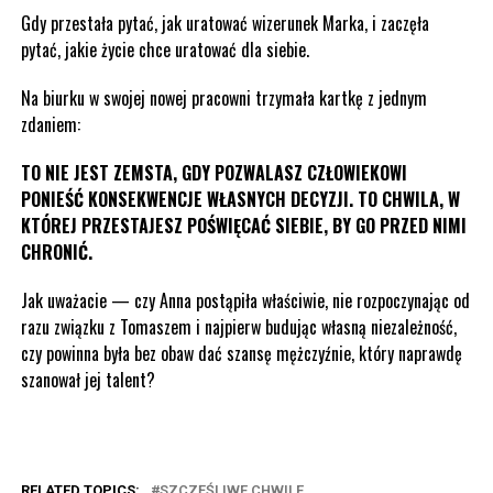
Gdy przestała pytać, jak uratować wizerunek Marka, i zaczęła
pytać, jakie życie chce uratować dla siebie.
Na biurku w swojej nowej pracowni trzymała kartkę z jednym
zdaniem:
TO NIE JEST ZEMSTA, GDY POZWALASZ CZŁOWIEKOWI
PONIEŚĆ KONSEKWENCJE WŁASNYCH DECYZJI. TO CHWILA, W
KTÓREJ PRZESTAJESZ POŚWIĘCAĆ SIEBIE, BY GO PRZED NIMI
CHRONIĆ.
Jak uważacie — czy Anna postąpiła właściwie, nie rozpoczynając od
razu związku z Tomaszem i najpierw budując własną niezależność,
czy powinna była bez obaw dać szansę mężczyźnie, który naprawdę
szanował jej talent?
RELATED TOPICS:
SZCZĘŚLIWE CHWILE