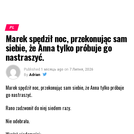
PL
Marek spędził noc, przekonując sam
siebie, że Anna tylko próbuje go
nastraszyć.
Published
1 місяць ago
on
7 Липня, 2026
By
Adrian
Marek spędził noc, przekonując sam siebie, że Anna tylko próbuje
go nastraszyć.
Rano zadzwonił do niej siedem razy.
Nie odebrała.