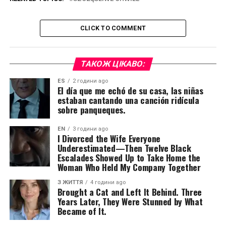
CLICK TO COMMENT
ТАКОЖ ЦІКАВО:
ES
2 години ago
El día que me echó de su casa, las niñas
estaban cantando una canción ridícula
sobre panqueques.
EN
3 години ago
I Divorced the Wife Everyone
Underestimated—Then Twelve Black
Escalades Showed Up to Take Home the
Woman Who Held My Company Together
З ЖИТТЯ
4 години ago
Brought a Cat and Left It Behind. Three
Years Later, They Were Stunned by What
Became of It.