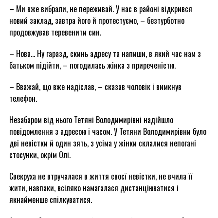
– Ми вже вибрали, не переживай. У нас в районі відкрився
новий заклад, завтра його й протестуємо, – безтурботно
продовжував теревенити син.
– Нова… Ну гаразд, скинь адресу та напиши, в який час нам з
батьком підійти, – погодилась жінка з приреченістю.
– Вважай, що вже надіслав, – сказав чоловік і вимкнув
телефон.
Незабаром від нього Тетяні Володимирівні надійшло
повідомлення з адресою і часом. У Тетяни Володимирівни було
дві невістки й один зять, з усіма у жінки склалися непогані
стосунки, окрім Олі.
Свекруха не втручалася в життя своєї невістки, не вчила її
жити, навпаки, всіляко намагалася дистанціюватися і
якнайменше спілкуватися.