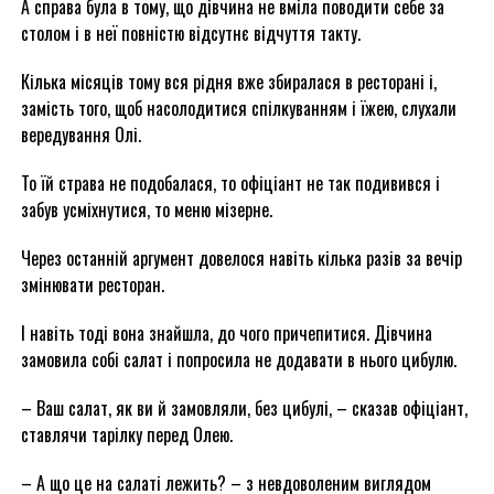
А справа була в тому, що дівчина не вміла поводити себе за
столом і в неї повністю відсутнє відчуття такту.
Кілька місяців тому вся рідня вже збиралася в ресторані і,
замість того, щоб насолодитися спілкуванням і їжею, слухали
вередування Олі.
То їй страва не подобалася, то офіціант не так подивився і
забув усміхнутися, то меню мізерне.
Через останній аргумент довелося навіть кілька разів за вечір
змінювати ресторан.
І навіть тоді вона знайшла, до чого причепитися. Дівчина
замовила собі салат і попросила не додавати в нього цибулю.
– Ваш салат, як ви й замовляли, без цибулі, – сказав офіціант,
ставлячи тарілку перед Олею.
– А що це на салаті лежить? – з невдоволеним виглядом