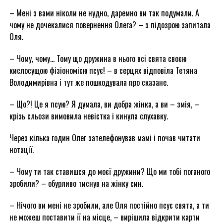
– Мені з вами ніколи не нудно, даремно ви так подумали. А
чому не дочекалися повернення Олега? – з підозрою запитала
Оля.
– Чому, чому… Тому що дружина в нього всі свята своєю
кислосущою фізіономією псує! – в серцях відповіла Тетяна
Володимирівна і тут же пошкодувала про сказане.
– Що?! Це я псую? Я думала, ви добра жінка, а ви – змія, –
крізь сльози вимовила невістка і кинула слухавку.
Через кілька годин Олег зателефонував мамі і почав читати
нотації.
– Чому ти так ставишся до моєї дружини? Що ми тобі поганого
зробили? – обурливо тиснув на жінку син.
– Нічого ви мені не зробили, але Оля постійно псує свята, а ти
не можеш поставити її на місце, – вирішила відкрити карти