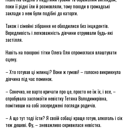
поки її рідні їли й розмовляли, тому походи в громадські
заклади з нею були подібні до каторги.
Також і сімейні зібрання не обходилися без інцидентів.
Вередливість і легковажність дівчини отруювали будь-які
застілля.
Навіть на похороні тітки Олега Оля спромоглася влаштувати
сцену.
– Хто готував ці млинці? Вони ж гумові! – голосно викрикнула
дівчина під час поминок.
– Сонечко, не варто кричати про це, просто не їж їх, і все, –
спробувала заспокоїти невістку Тетяна Володимирівна,
помітивши на собі зосереджені погляди родичів.
– А що тут тоді їсти? Я своїй собаці краще готую, алкоголь і сік
теж дешеві. Фу, – зневажливо скривилася невістка.