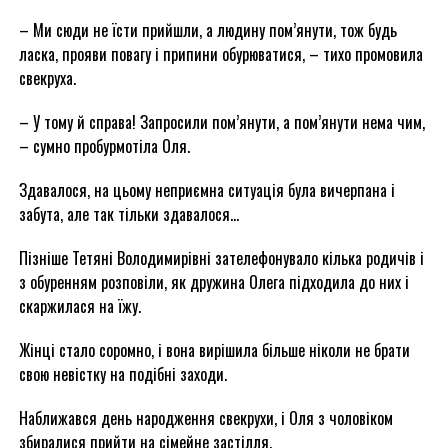
– Ми сюди не їсти прийшли, а людину пом’янути, тож будь
ласка, прояви повагу і припини обурюватися, – тихо промовила
свекруха.
– У тому й справа! Запросили пом’янути, а пом’янути нема чим,
– сумно пробурмотіла Оля.
Здавалося, на цьому неприємна ситуація була вичерпана і
забута, але так тільки здавалося…
Пізніше Тетяні Володимирівні зателефонувало кілька родичів і
з обуренням розповіли, як дружина Олега підходила до них і
скаржилася на їжу.
Жінці стало соромно, і вона вирішила більше ніколи не брати
свою невістку на подібні заходи.
Наближався день народження свекрухи, і Оля з чоловіком
збиралися прийти на сімейне застілля.