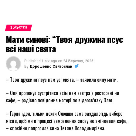
З ЖИТТЯ
Мати синові: “Твоя дружина псує
всі наші свята
Published
1 рік ago
on
24 Березня, 2025
By
Дорошенко Святослав
– Твоя дружина псує нам усі свята, – заявила сину мати.
– Оля пропонує зустрітися всім нам завтра в ресторані чи
кафе, – радісно повідомив матері по відеозв’язку Олег.
– Гарна ідея, тільки нехай Олюшка сама заздалегідь вибере
місце, щоб ми в процесі замовлення знову не змінювали кафе,
– спокійно попросила сина Тетяна Володимирівна.