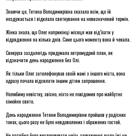
Знаючи це, Тетяна Володимирівна сказала всім, що їй
нездужається і відклала святкування на невизначений термін.
Жінка знала, що Олег наприкінці місяця мав від’їхати у
відрядження на кілька днів. Саме цього моменту вона й чекала.
Свекруха заздалегідь придумала хитромудрий план, як
відзначити день народження без Олі.
Як тільки Олег зателефонував своїй мамі з іншого міста, вона
одразу почала відсилати іншим дітям запрошення.
Нелюбиму невістку, звісно, ніхто не повідомив про майбутнє
сімейне свято.
День народження Тетяни Володимирівни пройшов у радісних
тонах, цього разу не було невдоволених і ображених гостей.
Не потрібно було вислуховувати чиїсь зауваження щодо їжі чи