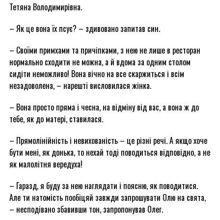
Тетяна Володимирівна.
– Як це вона їх псує? – здивовано запитав син.
– Своїми примхами та причіпками, з нею не лише в ресторан
нормально сходити не можна, а й вдома за одним столом
сидіти неможливо! Вона вічно на все скаржиться і всім
незадоволена, – нарешті висловилася жінка.
– Вона просто пряма і чесна, на відміну від вас, а вона ж до
тебе, як до матері, ставилася.
– Прямолінійність і невихованість – це різні речі. А якщо хоче
бути мені, як донька, то нехай тоді поводиться відповідно, а не
як малолітня вередуха!
– Гаразд, я буду за нею наглядати і поясню, як поводитися.
Але ти натомість пообіцяй завжди запрошувати Олю на свята,
– несподівано збавивши тон, запропонував Олег.