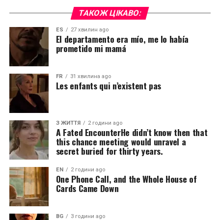
ТАКОЖ ЦІКАВО:
ES
27 хвилин ago
El departamento era mío, me lo había
prometido mi mamá
FR
31 хвилина ago
Les enfants qui n’existent pas
З ЖИТТЯ
2 години ago
A Fated EncounterHe didn’t know then that
this chance meeting would unravel a
secret buried for thirty years.
EN
2 години ago
One Phone Call, and the Whole House of
Cards Came Down
BG
3 години ago