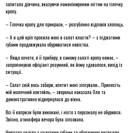
запитала дівчина, вказуючи наманікюреним нігтем на гілочку
кропу.
– Гілочка кропу для прикраси, – розгублено відповів хлопець.
– А я цей кріп просила мені в салат класти? – з піджатими
губами продовжувала обурюватися невістка.
– Якщо хочете, я її приберу, в самому салаті кропу немає, –
запропонував офіціант розумний, як йому здавалося, вихід із
ситуації.
– Салат свій весь забери, апетит мені зіпсували… Принесіть
мій молочний коктейль, – зверхньо наказала Оля та
демонстративно відвернулася до вікна.
Всі її капризи були виконані, і ніхто з персоналу не обурився.
Звісно, атмосфера вечора була зіпсована.
Невістка сиділа з надутими губами та ображеним виглядом,