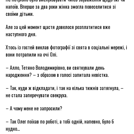
напоїв. Вперше за два роки жінка змогла повеселитися зі
своїми дітьми.
Але за цей момент щастя довелося розплатитися вже
наступного дня.
Хтось із гостей виклав фотографії зі свята в соціальні мережі, і
вони потрапили на очі Олі.
– Алло, Тетяно Володимирівно, ви святкували день
народження? – з образою в голосі запитала невістка.
– Так, куди ж відкладати, і так на кілька тижнів затягнула, –
не стала заперечувати свекруха.
– А чому мене не запросили?
– Так Олег поїхав по роботі, а тобі одній, напевно, було б
нудно…