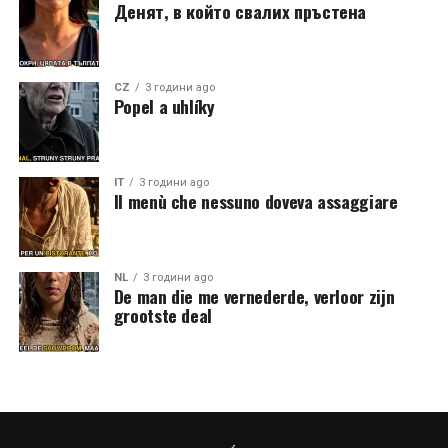
Денят, в който свалих пръстена
CZ
3 години ago
Popel a uhlíky
IT
3 години ago
Il menù che nessuno doveva assaggiare
NL
3 години ago
De man die me vernederde, verloor zijn
grootste deal