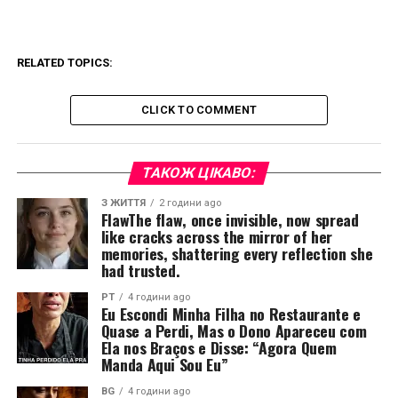
RELATED TOPICS:
CLICK TO COMMENT
ТАКОЖ ЦІКАВО:
З ЖИТТЯ
2 години ago
FlawThe flaw, once invisible, now spread
like cracks across the mirror of her
memories, shattering every reflection she
had trusted.
PT
4 години ago
Eu Escondi Minha Filha no Restaurante e
Quase a Perdi, Mas o Dono Apareceu com
Ela nos Braços e Disse: “Agora Quem
Manda Aqui Sou Eu”
BG
4 години ago