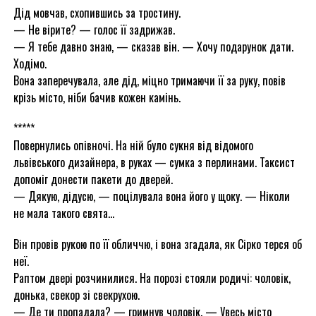
Дід мовчав, схопившись за тростину.
— Не вірите? — голос її задрижав.
— Я тебе давно знаю, — сказав він. — Хочу подарунок дати.
Ходімо.
Вона заперечувала, але дід, міцно тримаючи її за руку, повів
крізь місто, ніби бачив кожен камінь.
*****
Повернулись опівночі. На ній було сукня від відомого
львівського дизайнера, в руках — сумка з перлинами. Таксист
допоміг донести пакети до дверей.
— Дякую, дідусю, — поцілувала вона його у щоку. — Ніколи
не мала такого свята…
Він провів рукою по її обличчю, і вона згадала, як Сірко терся об
неї.
Раптом двері розчинилися. На порозі стояли родичі: чоловік,
донька, свекор зі свекрухою.
— Де ти пропадала? — гримнув чоловік. — Увесь місто