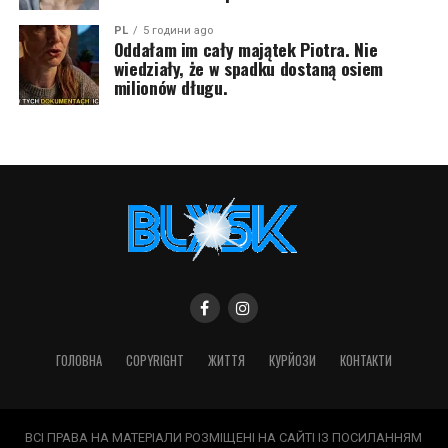
PL
5 години ago
Oddałam im cały majątek Piotra. Nie
wiedziały, że w spadku dostaną osiem
milionów długu.
ГОЛОВНА
COPYRIGHT
ЖИТТЯ
КУРЙОЗИ
КОНТАКТИ
ВСІ ПРАВА НА МАТЕРІАЛИ РОЗМІЩЕНІ НА САЙТІ ІЗ ПОСИЛАННЯМ