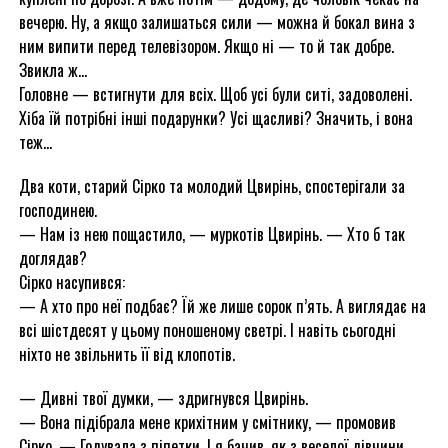
вечерю. Ну, а якщо залишаться сили — можна й бокал вина з
ним випити перед телевізором. Якщо ні — то й так добре.
Звикла ж…
Головне — встигнути для всіх. Щоб усі були ситі, задоволені.
Хіба їй потрібні інші подарунки? Усі щасливі? Значить, і вона
теж…
Два коти, старий Сірко та молодий Цвирінь, спостерігали за
господинею.
— Нам із нею пощастило, — муркотів Цвирінь. — Хто б так
доглядав?
Сірко насупився:
— А хто про неї подбає? Їй же лише сорок п’ять. А виглядає на
всі шістдесят у цьому поношеному светрі. І навіть сьогодні
ніхто не звільнить її від клопотів.
— Дивні твої думки, — здригнувся Цвирінь.
— Вона підібрала мене крихітним у смітнику, — промовив
Сірко. — Годувала з піпетки. І я бачив, як з веселої дівчини