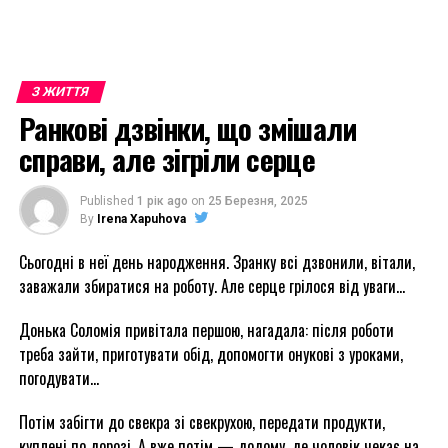
З ЖИТТЯ
Ранкові дзвінки, що змішали
справи, але зігріли серце
Published
1 рік ago
on
25 Березня, 2025
By
Irena Xapuhova
Сьогодні в неї день народження. Зранку всі дзвонили, вітали,
заважали збиратися на роботу. Але серце грілося від уваги…
Донька Соломія привітала першою, нагадала: після роботи
треба зайти, приготувати обід, допомогти онукові з уроками,
погодувати…
Потім забігти до свекра зі свекрухою, передати продукти,
куплені по дорозі. А вже потім — додому, де чоловік чекає на