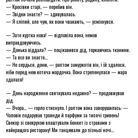
— Кросівки старі, — перебив він.
— Звідки знаєте? — здивувалась.
— Я сліпий, але чую, як вони чвакають, — усміхнувся.
— Зате куртка нова! — відповіла вона, немов
виправдовуючись.
— Донька віддала? — поцікавився дід, торкаючись тканини.
— Та все ви знаєте…
— Не сердься, доню, — раптом замуркотів він, і їй здалося,
ніби перед нею котяча мордочка. Вона стрепенулася — мара
здалася!
— День народження святкувала недавно? — продовжував
дід.
— Вчора… — горло стиснуло. І раптом вона заворушилась: —
Чоловік подарував троянди й парфуми за тисячі гривень!
Свекор зі свекрухою влаштували бенкет із стравами з
найкращого ресторану! Ми танцювали до пізньої ночі…