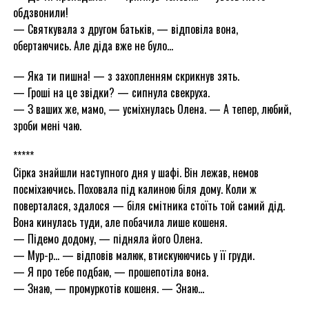
обдзвонили!
— Святкувала з другом батьків, — відповіла вона,
обертаючись. Але діда вже не було…
— Яка ти пишна! — з захопленням скрикнув зять.
— Гроші на це звідки? — сипнула свекруха.
— З ваших же, мамо, — усміхнулась Олена. — А тепер, любий,
зроби мені чаю.
*****
Сірка знайшли наступного дня у шафі. Він лежав, немов
посміхаючись. Поховала під калиною біля дому. Коли ж
поверталася, здалося — біля смітника стоїть той самий дід.
Вона кинулась туди, але побачила лише кошеня.
— Підемо додому, — підняла його Олена.
— Мур-р… — відповів малюк, втискуюючись у її груди.
— Я про тебе подбаю, — прошепотіла вона.
— Знаю, — промуркотів кошеня. — Знаю…