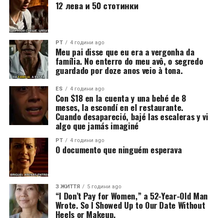
12 лева и 50 стотинки
PT
4 години ago
Meu pai disse que eu era a vergonha da
família. No enterro do meu avô, o segredo
guardado por doze anos veio à tona.
ES
4 години ago
Con $18 en la cuenta y una bebé de 8
meses, la escondí en el restaurante.
Cuando desapareció, bajé las escaleras y vi
algo que jamás imaginé
PT
4 години ago
O documento que ninguém esperava
З ЖИТТЯ
5 години ago
“I Don’t Pay for Women,” a 52-Year-Old Man
Wrote. So I Showed Up to Our Date Without
Heels or Makeup.