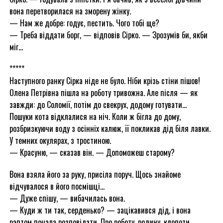
вона перетворилася на зморену жінку.
— Нам же добре: годує, пестить. Чого тобі ще?
— Треба віддати борг, — відповів Сірко. — Зрозумів би, якби
міг…
*****
Наступного ранку Сірка ніде не було. Ніби крізь стіни пішов!
Олена Петрівна пішла на роботу тривожна. Але після — як
завжди: до Соломії, потім до свекрух, додому готувати…
Пошуки кота відклалися на ніч. Коли ж бігла до дому,
розбризкуючи воду з осінніх калюж, її покликав дід біля лавки.
У темних окулярах, з тростиною.
— Красуню, — сказав він. — Допоможеш старому?
Вона взяла його за руку, присіла поруч. Щось знайоме
відчувалося в його посмішці…
— Дуже спішу, — вибачилась вона.
— Куди ж ти так, серденько? — зацікавився дід, і вона
раптом почала розповідати. Про роботу, родину, клопоти.