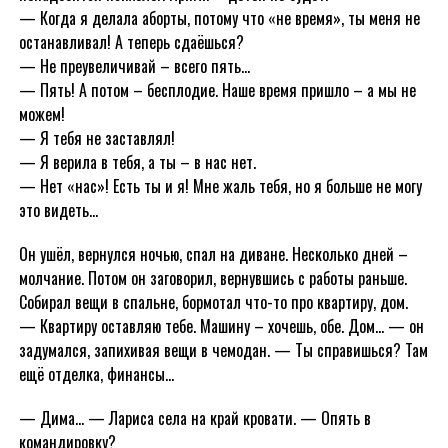
— Когда я делала аборты, потому что «не время», ты меня не
останавливал! А теперь сдаёшься?
— Не преувеличивай – всего пять…
— Пять! А потом – бесплодие. Наше время пришло – а мы не
можем!
— Я тебя не заставлял!
— Я верила в тебя, а ты – в нас нет.
— Нет «нас»! Есть ты и я! Мне жаль тебя, но я больше не могу
это видеть…
Он ушёл, вернулся ночью, спал на диване. Несколько дней –
молчание. Потом он заговорил, вернувшись с работы раньше.
Собирал вещи в спальне, бормотал что-то про квартиру, дом.
— Квартиру оставляю тебе. Машину – хочешь, обе. Дом… — он
задумался, запихивая вещи в чемодан. — Ты справишься? Там
ещё отделка, финансы…
— Дима… — Лариса села на край кровати. — Опять в
командировку?