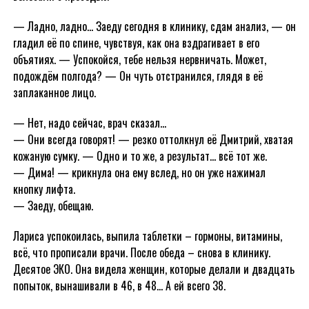
— Ладно, ладно… Заеду сегодня в клинику, сдам анализ, — он
гладил её по спине, чувствуя, как она вздрагивает в его
объятиях. — Успокойся, тебе нельзя нервничать. Может,
подождём полгода? — Он чуть отстранился, глядя в её
заплаканное лицо.
— Нет, надо сейчас, врач сказал…
— Они всегда говорят! — резко оттолкнул её Дмитрий, хватая
кожаную сумку. — Одно и то же, а результат… всё тот же.
— Дима! — крикнула она ему вслед, но он уже нажимал
кнопку лифта.
— Заеду, обещаю.
Лариса успокоилась, выпила таблетки – гормоны, витамины,
всё, что прописали врачи. После обеда – снова в клинику.
Десятое ЭКО. Она видела женщин, которые делали и двадцать
попыток, вынашивали в 46, в 48… А ей всего 38.