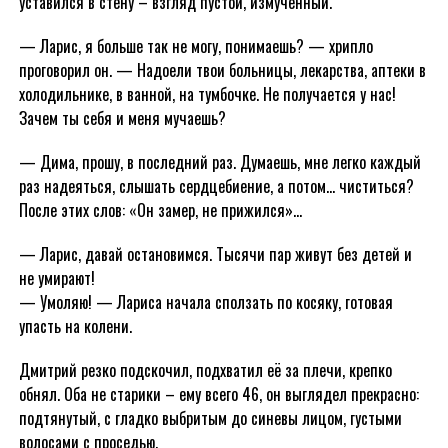
уставился в стену – взгляд пустой, измученный.
— Ларис, я больше так не могу, понимаешь? — хрипло
проговорил он. — Надоели твои больницы, лекарства, аптеки в
холодильнике, в ванной, на тумбочке. Не получается у нас!
Зачем ты себя и меня мучаешь?
— Дима, прошу, в последний раз. Думаешь, мне легко каждый
раз надеяться, слышать сердцебиение, а потом… чиститься?
После этих слов: «Он замер, не прижился»…
— Ларис, давай остановимся. Тысячи пар живут без детей и
не умирают!
— Умоляю! — Лариса начала сползать по косяку, готовая
упасть на колени.
Дмитрий резко подскочил, подхватил её за плечи, крепко
обнял. Оба не старики – ему всего 46, он выглядел прекрасно:
подтянутый, с гладко выбритым до синевы лицом, густыми
волосами с проседью.