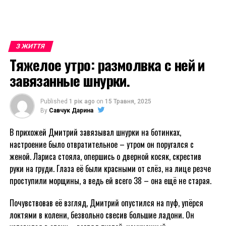
З ЖИТТЯ
Тяжелое утро: размолвка с ней и
завязанные шнурки.
Published
1 рік ago
on
15 Травня, 2025
By
Савчук Дарина
В прихожей Дмитрий завязывал шнурки на ботинках,
настроение было отвратительное – утром он поругался с
женой. Лариса стояла, опершись о дверной косяк, скрестив
руки на груди. Глаза её были красными от слёз, на лице резче
проступили морщины, а ведь ей всего 38 – она ещё не старая.
Почувствовав её взгляд, Дмитрий опустился на пуф, упёрся
локтями в колени, безвольно свесив большие ладони. Он