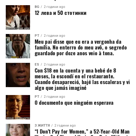
BG
2 години ago
12 лева и 50 стотинки
PT
2 години ago
Meu pai disse que eu era a vergonha da
família. No enterro do meu avô, o segredo
guardado por doze anos veio à tona.
ES
2 години ago
Con $18 en la cuenta y una bebé de 8
meses, la escondí en el restaurante.
Cuando desapareció, bajé las escaleras y vi
algo que jamás imaginé
PT
2 години ago
O documento que ninguém esperava
З ЖИТТЯ
2 години ago
“I Don’t Pay for Women,” a 52-Year-Old Man