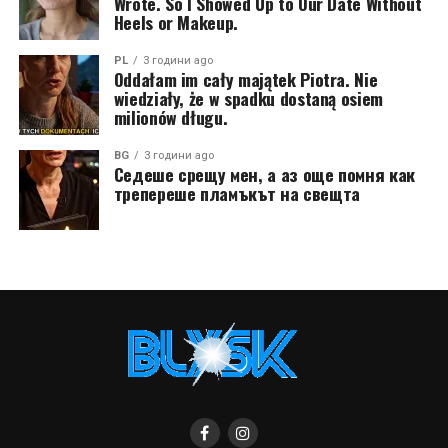
Wrote. So I Showed Up to Our Date Without
Heels or Makeup.
PL
3 години ago
Oddałam im cały majątek Piotra. Nie
wiedziały, że w spadku dostaną osiem
milionów długu.
BG
3 години ago
Седеше срещу мен, а аз още помня как
трепереше пламъкът на свещта