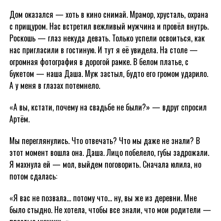
Дом оказался — хоть в кино снимай. Мрамор, хрусталь, охрана
с прищуром. Нас встретил вежливый мужчина и провёл внутрь.
Роскошь — глаз некуда девать. Только успели освоиться, как
нас пригласили в гостиную. И тут я её увидела. На столе —
огромная фотография в дорогой рамке. В белом платье, с
букетом — наша Даша. Муж застыл, будто его громом ударило.
А у меня в глазах потемнело.
«А вы, кстати, почему на свадьбе не были?» — вдруг спросил
Артём.
Мы переглянулись. Что отвечать? Что мы даже не знали? В
этот момент вошла она. Даша. Лицо побелело, губы задрожали.
Я махнула ей — мол, выйдем поговорить. Сначала юлила, но
потом сдалась:
«Я вас не позвала… потому что… ну, вы же из деревни. Мне
было стыдно. Не хотела, чтобы все знали, что мои родители —