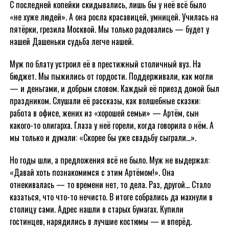
С последней копейки скидывались, лишь бы у неё всё было
«не хуже людей». А она росла красавицей, умницей. Училась на
пятёрки, грезила Москвой. Мы только радовались — будет у
нашей Дашеньки судьба легче нашей.
Муж по блату устроил её в престижный столичный вуз. На
бюджет. Мы пыжились от гордости. Поддерживали, как могли
— и деньгами, и добрым словом. Каждый её приезд домой был
праздником. Слушали её рассказы, как волшебные сказки:
работа в офисе, жених из «хорошей семьи» — Артём, сын
какого-то олигарха. Глаза у неё горели, когда говорила о нём. А
мы только и думали: «Скорее бы уже свадьбу сыграли…».
Но годы шли, а предложения всё не было. Муж не выдержал:
«Давай хоть познакомимся с этим Артёмом!». Она
отнекивалась — то времени нет, то дела. Раз, другой… Стало
казаться, что что-то нечисто. В итоге собрались да махнули в
столицу сами. Адрес нашли в старых бумагах. Купили
гостинцев, нарядились в лучшие костюмы — и вперёд.