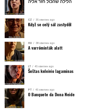
הלילה שהכול חזר אליה
CZ
35 хвилин ago
Když se celý sál zastyděl
HU
38 хвилин ago
A varróminták alatt
LT
45 хвилин ago
Šeštas keleivio lagaminas
PT
45 хвилин ago
O Banquete da Dona Neide