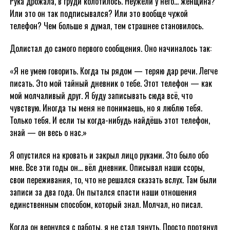
Рука дрожала, в груди колотилось. Неужели у него… женщина?
Или это он так подписывался? Или это вообще чужой
телефон? Чем больше я думал, тем страшнее становилось.
Долистал до самого первого сообщения. Оно начиналось так:
«Я не умею говорить. Когда ты рядом — теряю дар речи. Легче
писать. Это мой тайный дневник о тебе. Этот телефон — как
мой молчаливый друг. Я буду записывать сюда всё, что
чувствую. Иногда ты меня не понимаешь, но я люблю тебя.
Только тебя. И если ты когда-нибудь найдёшь этот телефон,
знай — он весь о нас.»
Я опустился на кровать и закрыл лицо руками. Это было обо
мне. Все эти годы он… вёл дневник. Описывал наши ссоры,
свои переживания, то, что не решался сказать вслух. Там были
записи за два года. Он пытался спасти наши отношения
единственным способом, который знал. Молчал, но писал.
Когда он вернулся с работы, я не стал тянуть. Просто протянул