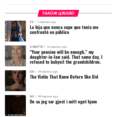
ТАКОЖ ЦІКАВО:
ES
5 хвилин ago
La hija que nunca supe que tenía me
confrontó en público
З ЖИТТЯ
16 хвилин ago
“Your pension will be enough,” my
daughter-in-law said. That same day, I
refused to babysit the grandchildren.
EN
18 хвилин ago
The Violin That Knew Before She Did
NO
48 хвилин ago
De sa jeg var gjest i mitt eget hjem