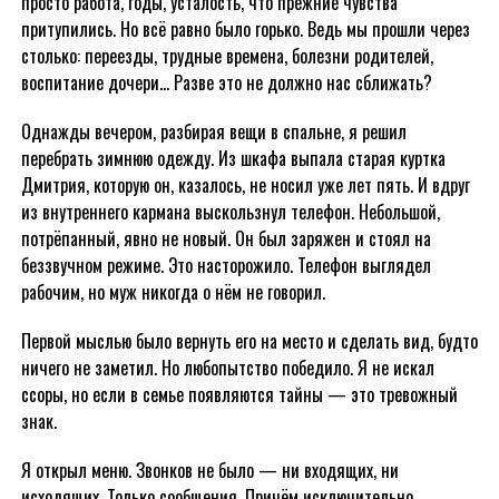
просто работа, годы, усталость, что прежние чувства
притупились. Но всё равно было горько. Ведь мы прошли через
столько: переезды, трудные времена, болезни родителей,
воспитание дочери… Разве это не должно нас сближать?
Однажды вечером, разбирая вещи в спальне, я решил
перебрать зимнюю одежду. Из шкафа выпала старая куртка
Дмитрия, которую он, казалось, не носил уже лет пять. И вдруг
из внутреннего кармана выскользнул телефон. Небольшой,
потрёпанный, явно не новый. Он был заряжен и стоял на
беззвучном режиме. Это насторожило. Телефон выглядел
рабочим, но муж никогда о нём не говорил.
Первой мыслью было вернуть его на место и сделать вид, будто
ничего не заметил. Но любопытство победило. Я не искал
ссоры, но если в семье появляются тайны — это тревожный
знак.
Я открыл меню. Звонков не было — ни входящих, ни
исходящих. Только сообщения. Причём исключительно