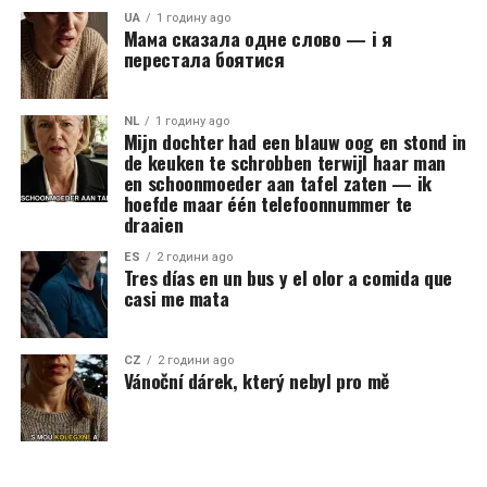
UA
1 годину ago
Мама сказала одне слово — і я
перестала боятися
NL
1 годину ago
Mijn dochter had een blauw oog en stond in
de keuken te schrobben terwijl haar man
en schoonmoeder aan tafel zaten — ik
hoefde maar één telefoonnummer te
draaien
ES
2 години ago
Tres días en un bus y el olor a comida que
casi me mata
CZ
2 години ago
Vánoční dárek, který nebyl pro mě