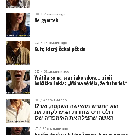
HU
7 хвилин ago
Ne gyertek
CZ
16 хвилин ago
Kufr, který čekal pět dní
CZ
32 хвилини ago
Vrátila se na sraz jako vdova… a její
holčička řekla: „Máma věděla, že tu budeš“
HE
47 хвилин ago
הוא התגרש מהאישה השקטה, ואז 12
רולס רויס שחורות הגיעו לקחת את
האשה שהצילה את האימפריה שלו
LT
52 хвилини ago
Jis išsiskyrė su tyliąja žmona, kurios niekas