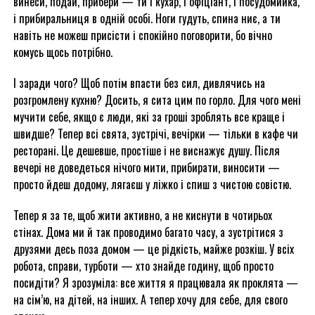
винеси, подай, прибери — ти і кухар, і офіціант, і посудомийка,
і прибиральниця в одній особі. Ноги гудуть, спина ниє, а ти
навіть не можеш присісти і спокійно поговорити, бо вічно
комусь щось потрібно.
І заради чого? Щоб потім впасти без сил, дивлячись на
розгромлену кухню? Досить, я сита цим по горло. Для чого мені
мучити себе, якщо є люди, які за гроші зроблять все краще і
швидше? Тепер всі свята, зустрічі, вечірки — тільки в кафе чи
ресторані. Це дешевше, простіше і не виснажує душу. Після
вечері не доведеться нічого мити, прибирати, виносити —
просто йдеш додому, лягаєш у ліжко і спиш з чистою совістю.
Тепер я за те, щоб жити активно, а не киснути в чотирьох
стінах. Дома ми й так проводимо багато часу, а зустрітися з
друзями десь поза домом — це рідкість, майже розкіш. У всіх
робота, справи, турботи — хто знайде годину, щоб просто
посидіти? Я зрозуміла: все життя я працювала як проклята —
на сім’ю, на дітей, на інших. А тепер хочу для себе, для свого