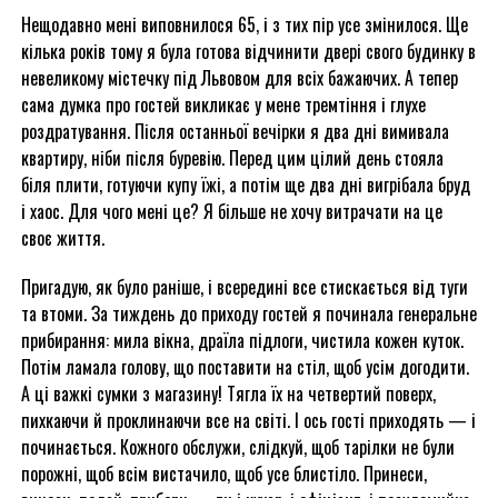
Нещодавно мені виповнилося 65, і з тих пір усе змінилося. Ще
кілька років тому я була готова відчинити двері свого будинку в
невеликому містечку під Львовом для всіх бажаючих. А тепер
сама думка про гостей викликає у мене тремтіння і глухе
роздратування. Після останньої вечірки я два дні вимивала
квартиру, ніби після буревію. Перед цим цілий день стояла
біля плити, готуючи купу їжі, а потім ще два дні вигрібала бруд
і хаос. Для чого мені це? Я більше не хочу витрачати на це
своє життя.
Пригадую, як було раніше, і всередині все стискається від туги
та втоми. За тиждень до приходу гостей я починала генеральне
прибирання: мила вікна, драїла підлоги, чистила кожен куток.
Потім ламала голову, що поставити на стіл, щоб усім догодити.
А ці важкі сумки з магазину! Тягла їх на четвертий поверх,
пихкаючи й проклинаючи все на світі. І ось гості приходять — і
починається. Кожного обслужи, слідкуй, щоб тарілки не були
порожні, щоб всім вистачило, щоб усе блистіло. Принеси,