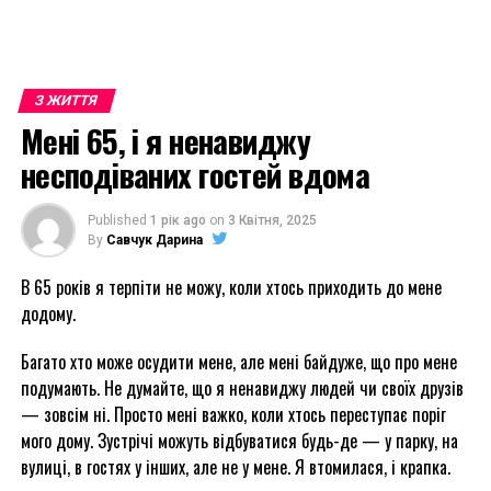
З ЖИТТЯ
Мені 65, і я ненавиджу
несподіваних гостей вдома
Published
1 рік ago
on
3 Квітня, 2025
By
Савчук Дарина
В 65 років я терпіти не можу, коли хтось приходить до мене
додому.
Багато хто може осудити мене, але мені байдуже, що про мене
подумають. Не думайте, що я ненавиджу людей чи своїх друзів
— зовсім ні. Просто мені важко, коли хтось переступає поріг
мого дому. Зустрічі можуть відбуватися будь-де — у парку, на
вулиці, в гостях у інших, але не у мене. Я втомилася, і крапка.