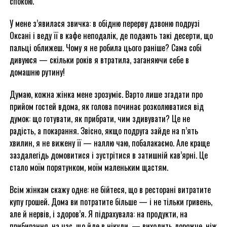
спокою.
У мене з’явилася звичка: в обідню перерву дзвоню подрузі
Оксані і веду її в кафе неподалік, де подають такі десерти, що
пальці оближеш. Чому я не робила цього раніше? Сама собі
дивуюся — скільки років я втратила, заганяючи себе в
домашню рутину!
Думаю, кожна жінка мене зрозуміє. Варто лише згадати про
прийом гостей вдома, як голова починає розколюватися від
думок: що готувати, як прибрати, чим здивувати? Це не
радість, а покарання. Звісно, якщо подруга зайде на п’ять
хвилин, я не вижену її — наллю чаю, побалакаємо. Але краще
заздалегідь домовитися і зустрітися в затишній кав’ярні. Це
стало моїм порятунком, моїм маленьким щастям.
Всім жінкам скажу одне: не бійтеся, що в ресторані витратите
купу грошей. Дома ви потратите більше — і не тільки гривень,
але й нервів, і здоров’я. Я підрахувала: на продукти, на
прибирання, на час, що йде в нікуди, — виходить дорожче, ніж