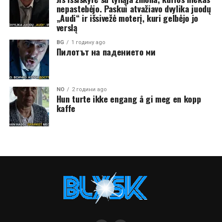
nepastebėjo. Paskui atvažiavo dvylika juodų
„Audi“ ir išsivežė moterį, kuri gelbėjo jo
verslą
BG
1 годину ago
Пилотът на падението ми
NO
2 години ago
Hun turte ikke engang å gi meg en kopp
kaffe