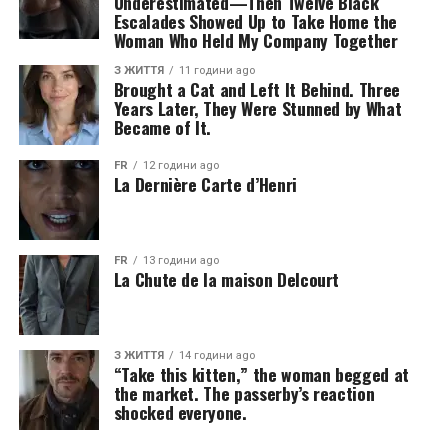
Underestimated—Then Twelve Black
Escalades Showed Up to Take Home the
Woman Who Held My Company Together
З ЖИТТЯ
11 години ago
Brought a Cat and Left It Behind. Three
Years Later, They Were Stunned by What
Became of It.
FR
12 години ago
La Dernière Carte d’Henri
FR
13 години ago
La Chute de la maison Delcourt
З ЖИТТЯ
14 години ago
“Take this kitten,” the woman begged at
the market. The passerby’s reaction
shocked everyone.