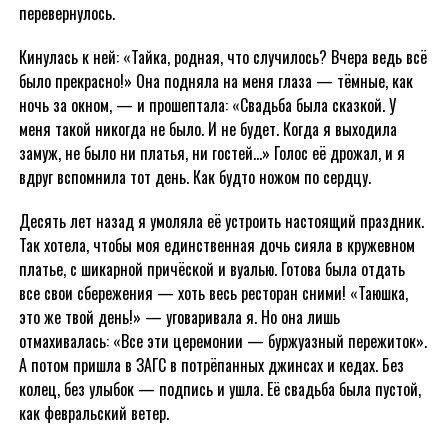
перевернулось.
Кинулась к ней: «Тайка, родная, что случилось? Вчера ведь всё
было прекрасно!» Она подняла на меня глаза — тёмные, как
ночь за окном, — и прошептала: «Свадьба была сказкой. У
меня такой никогда не было. И не будет. Когда я выходила
замуж, не было ни платья, ни гостей…» Голос её дрожал, и я
вдруг вспомнила тот день. Как будто ножом по сердцу.
Десять лет назад я умоляла её устроить настоящий праздник.
Так хотела, чтобы моя единственная дочь сияла в кружевном
платье, с шикарной причёской и вуалью. Готова была отдать
все свои сбережения — хоть весь ресторан сними! «Таюшка,
это же твой день!» — уговаривала я. Но она лишь
отмахивалась: «Все эти церемонии — буржуазный пережиток».
А потом пришла в ЗАГС в потрёпанных джинсах и кедах. Без
колец, без улыбок — подпись и ушла. Её свадьба была пустой,
как февральский ветер.