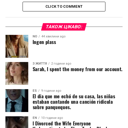
CLICK TO COMMENT
ТАКОЖ ЦІКАВО:
NO
44 хвилини ago
Ingen plass
З ЖИТТЯ
2 години ago
Sarah, I spent the money from our account.
ES
9 години ago
El día que me echó de su casa, las niñas
estaban cantando una canción ridícula
sobre panqueques.
EN
10 години ago
I Divorced the Wife Everyone