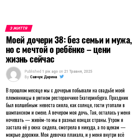
З ЖИТТЯ
Моей дочери 38: без семьи и мужа,
но с мечтой о ребёнке – цени
жизнь сейчас
Published
1 рік ago
on
21 Травня, 2025
By
Савчук Дарина
В прошлом месяце мы с дочерью побывали на свадьбе моей
племянницы в уютном ресторанчике Екатеринбурга. Праздник
был волшебным: невеста сияла, как солнце, гости утопали в
шампанском и смехе. А вечером моя дочь, Тая, осталась у меня
ночевать — живём-то мы в разных концах страны. Утром я
застала её у окна: сидела, смотрела в никуда, а по щекам —
мокрые дорожки. Моя девочка плакала, и у меня внутри всё