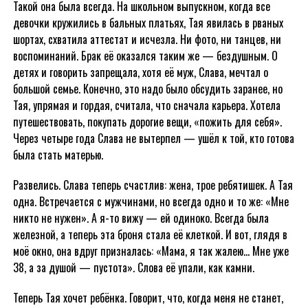
Такой она была всегда. На школьном выпускном, когда все
девочки кружились в бальных платьях, Тая явилась в рваных
шортах, схватила аттестат и исчезла. Ни фото, ни танцев, ни
воспоминаний. Брак её оказался таким же — бездушным. О
детях и говорить запрещала, хотя её муж, Слава, мечтал о
большой семье. Конечно, это надо было обсудить заранее, но
Тая, упрямая и гордая, считала, что сначала карьера. Хотела
путешествовать, покупать дорогие вещи, «пожить для себя».
Через четыре года Слава не вытерпел — ушёл к той, кто готова
была стать матерью.
Развелись. Слава теперь счастлив: жена, трое ребятишек. А Тая
одна. Встречается с мужчинами, но всегда одно и то же: «Мне
никто не нужен». А я-то вижу — ей одиноко. Всегда была
железной, а теперь эта броня стала её клеткой. И вот, глядя в
моё окно, она вдруг призналась: «Мама, я так жалею… Мне уже
38, а за душой — пустота». Слова её упали, как камни.
Теперь Тая хочет ребёнка. Говорит, что, когда меня не станет,