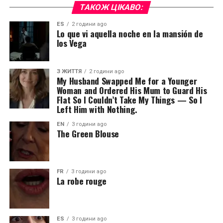
ТАКОЖ ЦІКАВО:
ES
2 години ago
Lo que vi aquella noche en la mansión de
los Vega
З ЖИТТЯ
2 години ago
My Husband Swapped Me for a Younger
Woman and Ordered His Mum to Guard His
Flat So I Couldn’t Take My Things — So I
Left Him with Nothing.
EN
3 години ago
The Green Blouse
FR
3 години ago
La robe rouge
ES
3 години ago