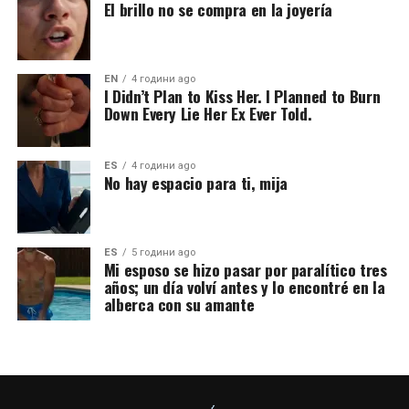
El brillo no se compra en la joyería
EN
4 години ago
I Didn’t Plan to Kiss Her. I Planned to Burn
Down Every Lie Her Ex Ever Told.
ES
4 години ago
No hay espacio para ti, mija
ES
5 години ago
Mi esposo se hizo pasar por paralítico tres
años; un día volví antes y lo encontré en la
alberca con su amante