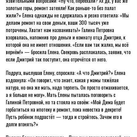
язвительными вопросами: «Ну что, переехали? Ах да, у вас же
золотые горы, ремонт затеяли! Как раньше-то без палат
жили?» Елена однажды не сдержалась и резко ответила: «Мы
делаем ремонт на свои деньги, ваши 300 тысяч уже
потрачены. Хватит нам названивать!» Галина Петровна
взорвалась, напомнив про деньги и комнату отца Дмитрия, к
которой она не имеет отношения. «Если вам так жалко, мы всё
вернём!» — бросила Елена. Свекровь расплакалась, заявив, что
если Дмитрий так поступит, она отречётся от него.
Подруга, выслушав Елену, спросила: «А что Дмитрий?» Елена
вздохнула: «Он говорит, что знает, какая у мамы тяжёлая
натура, но она же мать, надо терпеть. Он просто отмахивается,
а я больше не могу». Мать Елены пыталась поговорить с
Галиной Петровной, но та стояла на своём: «Мой Дима будет
горбатиться на ипотеку и ремонт, пока невестка в декрете!
Пусть ребёнок подрастёт — тогда и стройтесь. Зачем его в
долги вгонять?»