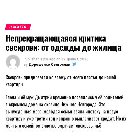
З ЖИТТЯ
Непрекращающаяся критика
свекрови: от одежды до жилища
Published
1 рік ago
on
19 Травня, 2025
By
Дорошенко Святослав
Свекровь придирается ко всему: от моего платья до нашей
квартиры
Елена и её муж Дмитрий временно поселились у её родителей
в скромном доме на окраине Нижнего Новгорода. Это
вынужденная мера: молодая семья взяла ипотеку на новую
квартиру и уже третий год исправно выплачивает кредит. Но их
мечты о семейном счастье омрачает свекровь, чьё