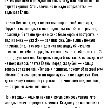
«Коммуникации в порядке, но швы между плиткой неровные,
паркет скрипит. Это мелочи, но их надо исправлять», —
вздыхает Елена.
Галина Петровна, едва переступив порог новой квартиры,
обрушила на молодых шквал недовольства. «Это не ремонт, а
позорище! За такие деньги можно было хоромы построить! И
вид из окна — ужас!» — заявила она. Елена лишь пожала
плечами. Вид на сквер и детскую площадку ей казался
прекрасным. «Не на трущобы же смотрим! Чего ей не хватает?»
— недоумевает она. Свекровь всегда была такой: на свадьбе ей
не понравилось платье Елены, перед свадьбой — кольца,
теперь вот квартира. «Теперь я понимаю, почему её первый муж
сбежал. С таким нравом ни один мужчина не выдержит. Она
даже личную жизнь не устроила — вечно всем недовольна»,
— с горечью замечает Елена.
Но настоящий кошмар начался, когда свекровь узнала, что
молодые хотят переделать ремонт. Каждое утро она звонит с