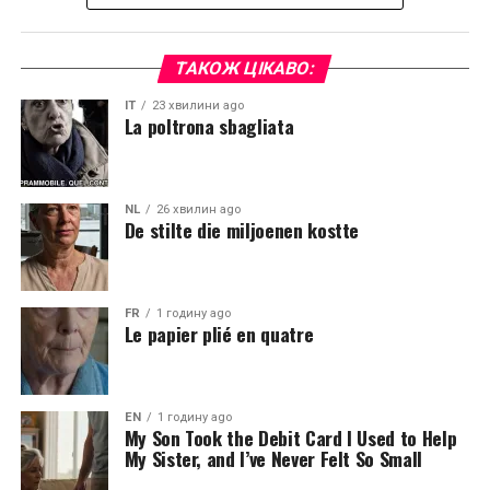
ТАКОЖ ЦІКАВО:
IT
23 хвилини ago
La poltrona sbagliata
NL
26 хвилин ago
De stilte die miljoenen kostte
FR
1 годину ago
Le papier plié en quatre
EN
1 годину ago
My Son Took the Debit Card I Used to Help
My Sister, and I’ve Never Felt So Small