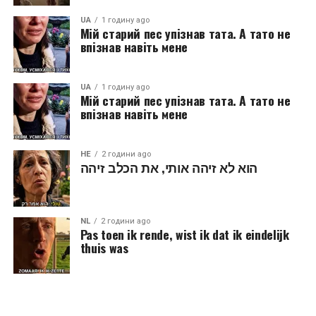
UA
1 годину ago
Мій старий пес упізнав тата. А тато не
впізнав навіть мене
UA
1 годину ago
Мій старий пес упізнав тата. А тато не
впізнав навіть мене
HE
2 години ago
הוא לא זיהה אותי, את הכלב זיהה
NL
2 години ago
Pas toen ik rende, wist ik dat ik eindelijk
thuis was