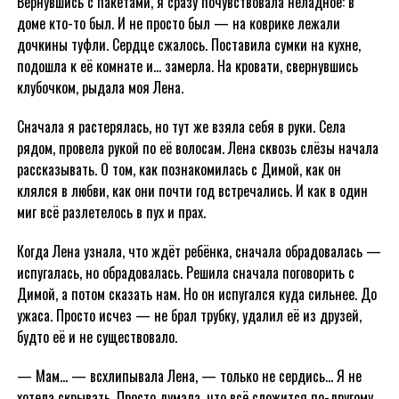
Вернувшись с пакетами, я сразу почувствовала неладное: в
доме кто-то был. И не просто был — на коврике лежали
дочкины туфли. Сердце сжалось. Поставила сумки на кухне,
подошла к её комнате и… замерла. На кровати, свернувшись
клубочком, рыдала моя Лена.
Сначала я растерялась, но тут же взяла себя в руки. Села
рядом, провела рукой по её волосам. Лена сквозь слёзы начала
рассказывать. О том, как познакомилась с Димой, как он
клялся в любви, как они почти год встречались. И как в один
миг всё разлетелось в пух и прах.
Когда Лена узнала, что ждёт ребёнка, сначала обрадовалась —
испугалась, но обрадовалась. Решила сначала поговорить с
Димой, а потом сказать нам. Но он испугался куда сильнее. До
ужаса. Просто исчез — не брал трубку, удалил её из друзей,
будто её и не существовало.
— Мам… — всхлипывала Лена, — только не сердись… Я не
хотела скрывать. Просто думала, что всё сложится по-другому…