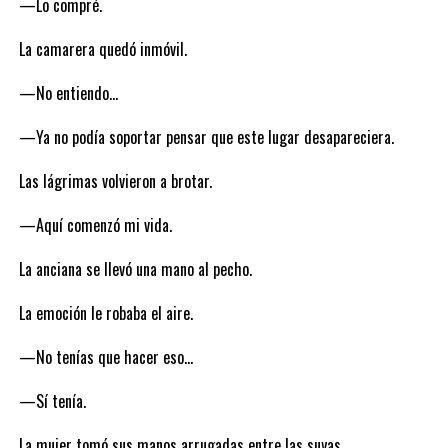
—Lo compré.
La camarera quedó inmóvil.
—No entiendo…
—Ya no podía soportar pensar que este lugar desapareciera.
Las lágrimas volvieron a brotar.
—Aquí comenzó mi vida.
La anciana se llevó una mano al pecho.
La emoción le robaba el aire.
—No tenías que hacer eso…
—Sí tenía.
La mujer tomó sus manos arrugadas entre las suyas.