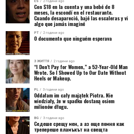
ES
2 години ago
Con $18 en la cuenta y una bebé de 8
meses, la escondí en el restaurante.
Cuando desapareció, bajé las escaleras y vi
algo que jamás imaginé
PT
2 години ago
O documento que ninguém esperava
З ЖИТТЯ
2 години ago
“I Don’t Pay for Women,” a 52-Year-Old Man
Wrote. So I Showed Up to Our Date Without
Heels or Makeup.
PL
3 години ago
Oddałam im cały majątek Piotra. Nie
wiedziały, że w spadku dostaną osiem
milionów długu.
BG
3 години ago
Седеше срещу мен, а аз още помня как
трепереше пламъкът на свещта