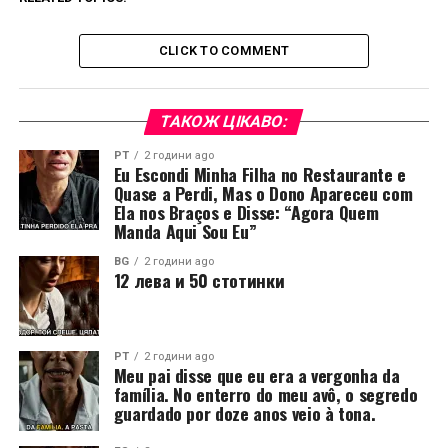
CLICK TO COMMENT
ТАКОЖ ЦІКАВО:
PT
2 години ago
Eu Escondi Minha Filha no Restaurante e
Quase a Perdi, Mas o Dono Apareceu com
Ela nos Braços e Disse: “Agora Quem
Manda Aqui Sou Eu”
BG
2 години ago
12 лева и 50 стотинки
PT
2 години ago
Meu pai disse que eu era a vergonha da
família. No enterro do meu avô, o segredo
guardado por doze anos veio à tona.