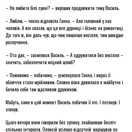
– Не любите білі сукні? – вирішив продовжити тему Василь.
– Люблю, – чесно відповіла Ганна. – Але головний у нас
чоловік. А він сказав, що це все дурниці і бізнес на романтиці.
До того ж, він десь чув, що чим пишніше весілля, тим швидше
розлучення.
– Ото дає, – засміявся Василь. – А одружитися без весілля –
значить, забезпечити міцний шлюб?
– Поживемо – побачимо, – усміхнулася Ганна, і вираз її
обличчя стало мрійливим. Словно вона дивилася в майбутнє і
бачила себе там щасливою дружиною.
Мабуть, саме в цей момент Василь побачив її очі. І потонув. І
згинув.
Цього вечора вони говорили без зупину, знайшовши безліч
спільних інтересів. Олексій усіляко відсутній: вирішував по