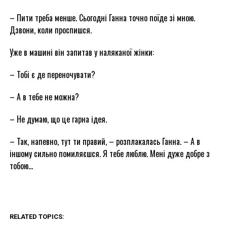
– Пити треба менше. Сьогодні Ганна точно поїде зі мною.
Дзвони, коли проспишся.
Уже в машині він запитав у наляканої жінки:
– Тобі є де переночувати?
– А в тебе не можна?
– Не думаю, що це гарна ідея.
– Так, напевно, тут ти правий, – розплакалась Ганна. – А в
іншому сильно помиляєшся. Я тебе люблю. Мені дуже добре з
тобою…
RELATED TOPICS: