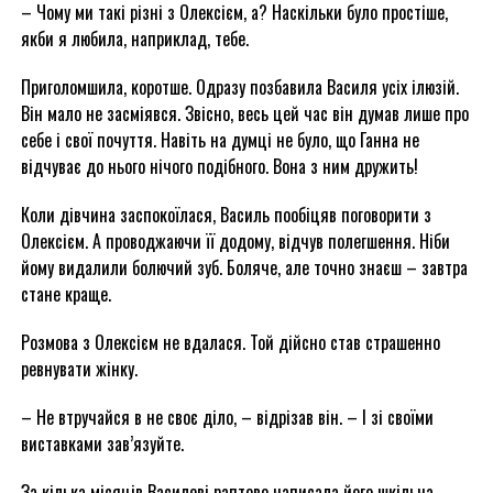
– Чому ми такі різні з Олексієм, а? Наскільки було простіше,
якби я любила, наприклад, тебе.
Приголомшила, коротше. Одразу позбавила Василя усіх ілюзій.
Він мало не засміявся. Звісно, весь цей час він думав лише про
себе і свої почуття. Навіть на думці не було, що Ганна не
відчуває до нього нічого подібного. Вона з ним дружить!
Коли дівчина заспокоїлася, Василь пообіцяв поговорити з
Олексієм. А проводжаючи її додому, відчув полегшення. Ніби
йому видалили болючий зуб. Боляче, але точно знаєш – завтра
стане краще.
Розмова з Олексієм не вдалася. Той дійсно став страшенно
ревнувати жінку.
– Не втручайся в не своє діло, – відрізав він. – І зі своїми
виставками зав’язуйте.
За кілька місяців Василеві раптово написала його шкільна