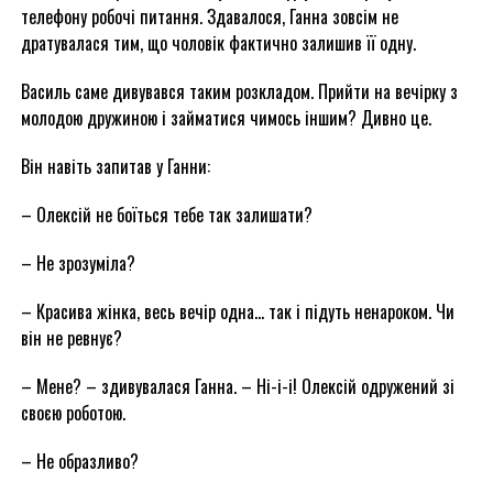
телефону робочі питання. Здавалося, Ганна зовсім не
дратувалася тим, що чоловік фактично залишив її одну.
Василь саме дивувався таким розкладом. Прийти на вечірку з
молодою дружиною і займатися чимось іншим? Дивно це.
Він навіть запитав у Ганни:
– Олексій не боїться тебе так залишати?
– Не зрозуміла?
– Красива жінка, весь вечір одна… так і підуть ненароком. Чи
він не ревнує?
– Мене? – здивувалася Ганна. – Ні-і-і! Олексій одружений зі
своєю роботою.
– Не образливо?