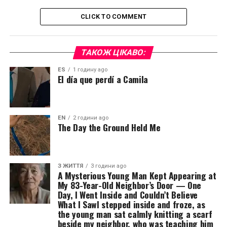
CLICK TO COMMENT
ТАКОЖ ЦІКАВО:
ES
1 годину ago
El día que perdí a Camila
EN
2 години ago
The Day the Ground Held Me
З ЖИТТЯ
3 години ago
A Mysterious Young Man Kept Appearing at
My 83-Year-Old Neighbor’s Door — One
Day, I Went Inside and Couldn’t Believe
What I SawI stepped inside and froze, as
the young man sat calmly knitting a scarf
beside my neighbor, who was teaching him