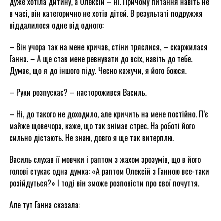
дуже хотіла дитину, а Олексій – ні. Причому питання навіть не
в часі, він категорично не хотів дітей. В результаті подружжя
віддалилося одне від одного:
– Він учора так на мене кричав, стіни тряслися, – скаржилася
Ганна. – А ще став мене ревнувати до всіх, навіть до тебе.
Думає, що я до іншого піду. Чесно кажучи, я його боюся.
– Руки розпускає? – насторожився Василь.
– Ні, до такого не доходило, але кричить на мене постійно. П’є
майже щовечора, каже, що так знімає стрес. На роботі його
сильно дістають. Не знаю, довго я ще так витерплю.
Василь слухав її мовчки і раптом з жахом зрозумів, що в його
голові стукає одна думка: «А раптом Олексій з Ганною все-таки
розійдуться?» І тоді він зможе розповісти про свої почуття.
Але тут Ганна сказала: