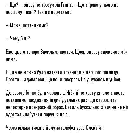
– Що? – знову не зрозуміла Ганна. – Що справа у нього на
першому плані? Так це нормально.
– Може, потанцюємо?
– Чому б ні?
Вже цього вечора Василь злякався. Щось одразу заіскрило між
ними.
Ні, це не можна було назвати коханням з першого погляду.
Просто … здавалося, що вони говорять і відчувають в унісон.
До всього Ганна була чарівною. Ніби й не красуня, але є якесь
невловиме поєднання індивідуальних рис, що створюють
неповторно прекрасний образ. Василь буквально фізично не міг
вдосталь набутися поруч із нею…
Через кілька тижнів йому зателефонував Олексій: