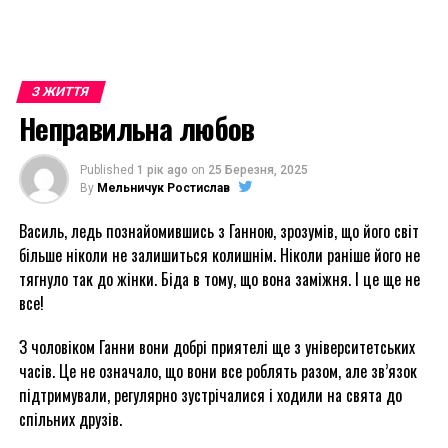
З ЖИТТЯ
Неправильна любов
Published
1 рік ago
on
25 Березня, 2025
By
Мельничук Ростислав
Василь, ледь познайомившись з Ганною, зрозумів, що його світ
більше ніколи не залишиться колишнім. Ніколи раніше його не
тягнуло так до жінки. Біда в тому, що вона заміжня. І це ще не
все!
З чоловіком Ганни вони добрі приятелі ще з університетських
часів. Це не означало, що вони все роблять разом, але зв’язок
підтримували, регулярно зустрічалися і ходили на свята до
спільних друзів.