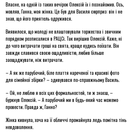
Власне, на одній із таких вечірок Олексій їх і познайомив. Ось,
мовляв, Ганна, моя жінка. Це був для Василя сюрприз: він і не
знав, що його приятель одружився.
Виявилося, що молоді не влаштовували торжества і звичним
порядком розписалися в РАЦСі. Так вирішив Олексій. Каже, ні
до чого витрачати гроші на свята, краще кудись поїхати. Він
завжди славився своєю ощадливістю, любив більше
заощаджувати, ніж витрачати.
– А як же парубочий, біле плаття нареченої та красиві фото
для сімейної збірки? – здивувався по-справжньому Василь.
– Ой, не люблю я всіх цих формальностей, ти ж знаєш, –
буркнув Олексій. – А парубочий ми в будь-який час можемо
провести. Правда ж, Ганно?
Жінка кивнула, хоча на її обличчі промайнула ледь помітна тінь
невдоволення.