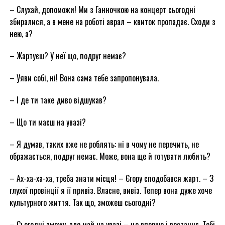
– Слухай, допоможи! Ми з Ганночкою на концерт сьогодні
збиралися, а в мене на роботі аврал – квиток пропадає. Сходи з
нею, а?
– Жартуєш? У неї що, подруг немає?
– Уяви собі, ні! Вона сама тебе запропонувала.
– І де ти таке диво відшукав?
– Що ти маєш на увазі?
– Я думав, таких вже не роблять: ні в чому не перечить, не
ображається, подруг немає. Може, вона ще й готувати любить?
– Ах-ха-ха-ха, треба знати місця! – Єгору сподобався жарт. – З
глухої провінції я її привіз. Власне, вивіз. Тепер вона дуже хоче
культурного життя. Так що, зможеш сьогодні?
– Сьогодні зможу, але май на увазі – це вперше і востаннє. Тобі