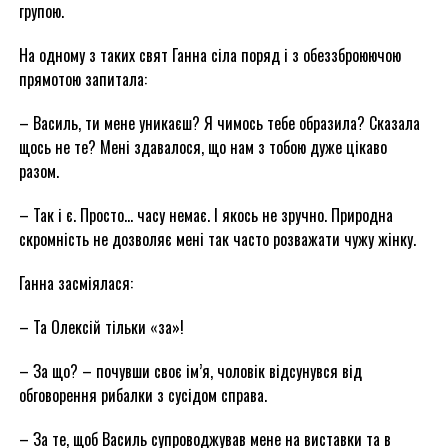
групою.
На одному з таких свят Ганна сіла поряд і з обеззброюючою
прямотою запитала:
– Василь, ти мене уникаєш? Я чимось тебе образила? Сказала
щось не те? Мені здавалося, що нам з тобою дуже цікаво
разом.
– Так і є. Просто… часу немає. І якось не зручно. Природна
скромність не дозволяє мені так часто розважати чужу жінку.
Ганна засміялася:
– Та Олексій тільки «за»!
– За що? – почувши своє ім’я, чоловік відсунувся від
обговорення рибалки з сусідом справа.
– За те, щоб Василь супроводжував мене на виставки та в