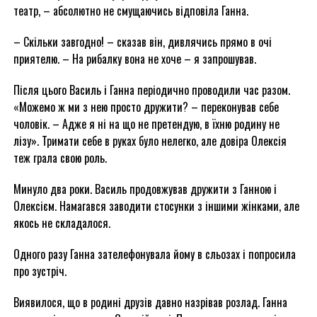
театр, – абсолютно не смущаючись відповіла Ганна.
– Скільки завгодно! – сказав він, дивлячись прямо в очі
приятелю. – На рибалку вона не хоче – я запрошував.
Після цього Василь і Ганна періодично проводили час разом.
«Можемо ж ми з нею просто дружити? – переконував себе
чоловік. – Адже я ні на що не претендую, в їхню родину не
лізу». Тримати себе в руках було нелегко, але довіра Олексія
теж грала свою роль.
Минуло два роки. Василь продовжував дружити з Ганною і
Олексієм. Намагався заводити стосунки з іншими жінками, але
якось не складалося.
Одного разу Ганна зателефонувала йому в сльозах і попросила
про зустріч.
Виявилося, що в родині друзів давно назрівав розлад. Ганна