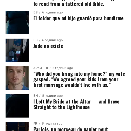
to read from a tattered old Bible.
ES
6 години ago
El folder que mi hijo guardó para hundirme
ES
6 години ago
Jude no existe
З ЖИТТЯ
6 години ago
“Who did you bring into my home?” my wife
gasped. “We agreed your kids from your
first marriage wouldn’t live with us.”
EN
8 години ago
I Left My Bride at the Altar — and Drove
Straight to the Lighthouse
FR
8 години ago
Parfois, un morceau de papier peut