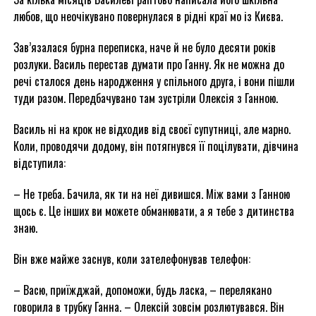
любов, що неочікувано повернулася в рідні краї мо із Києва.
Зав’язалася бурна переписка, наче й не було десяти років
розлуки. Василь перестав думати про Ганну. Як не можна до
речі сталося день народження у спільного друга, і вони пішли
туди разом. Передбачувано там зустріли Олексія з Ганною.
Василь ні на крок не відходив від своєї супутниці, але марно.
Коли, проводячи додому, він потягнувся її поцілувати, дівчина
відступила:
– Не треба. Бачила, як ти на неї дивишся. Між вами з Ганною
щось є. Це інших ви можете обманювати, а я тебе з дитинства
знаю.
Він вже майже заснув, коли зателефонував телефон:
– Васю, приїжджай, допоможи, будь ласка, – перелякано
говорила в трубку Ганна. – Олексій зовсім розлютувався. Він