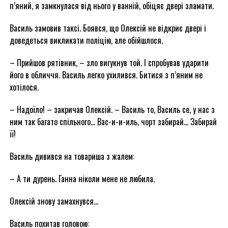
п’яний, я замкнулася від нього у ванній, обіцяє двері зламати.
Василь замовив таксі. Боявся, що Олексій не відкриє двері і
доведеться викликати поліцію, але обійшлося.
– Прийшов рятівник, – зло вигукнув той. І спробував ударити
його в обличчя. Василь легко ухилився. Битися з п’яним не
хотілося.
– Надоїло! – закричав Олексій. – Василь то, Василь се, у нас з
ним так багато спільного… Вас-и-и-иль, чорт забирай… Забирай
її!
Василь дивився на товариша з жалем:
– А ти дурень. Ганна ніколи мене не любила.
Олексій знову замахнувся…
Василь похитав головою: